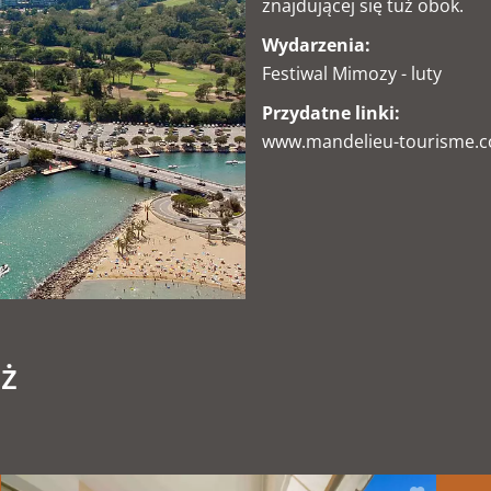
znajdującej się tuż obok.
Wydarzenia:
Festiwal Mimozy - luty
Przydatne linki:
www.mandelieu-tourisme.
ż