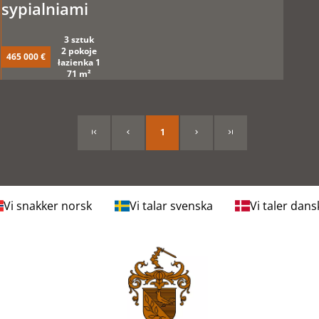
sypialniami
3 sztuk
2 pokoje
465 000 €
łazienka 1
71 m²
1
Vi snakker norsk
Vi talar svenska
Vi taler dans