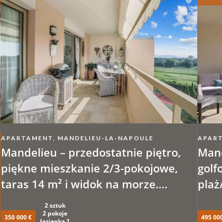
APARTAMENT, MANDELIEU-LA-NAPOULE
APART
Mandelieu – przedostatnie piętro,
Mand
piękne mieszkanie 2/3-pokojowe,
golf
taras 14 m² i widok na morze.
plaż
Basen, kort tenisowy, parking
3/4-
2 sztuk
opcj
2 pokoje
350 000 €
495 00
łazienka 1