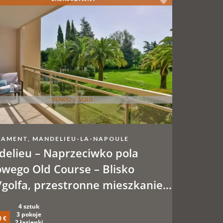
AMENT, MANDELIEU-LA-NAPOULE
elieu – Naprzeciwko pola
owego Old Course – Blisko
/golfa, przestronne mieszkanie
pokojowe, 30 m² tarasów +
4 sztuk
onalne miejsca parkingowe lub
3 pokoje
0 €
2 łazienki