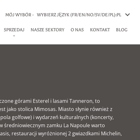
MÓJ WYBÓR -
WYBIERZ JĘZYK (FR/EN/NO/SV/DE/PL):
PL
SPRZEDAJ
NASZE SEKTORY
O NAS
KONTAKT
BLOG
zone górami Esterel i lasami Tanneron, to
t jako stolica Mimosas. Miasto słynie również z
 pola golfowe) i wydarzeń kulturalnych (koncerty,
ie w średniowiecznym zamku La Napoule warto
sis, restauracji wyróżnionej 2 gwiazdkami Michelin,