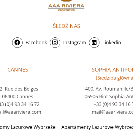
ŚLEDŹ NAS
Facebook
Instagram
Linkedin
CANNES
SOPHIA-ANTIPOL
(Siedziba główna
2, Rue des Belges
400, Av. Roumanille/
06400 Cannes
06906 Biot Sophia-Ant
33 (0)4 93 34 16 72
+33 (0)4 93 34 16 
il@aaariviera.com
mail@aaariviera.
omy Lazurowe Wybrzeże
Apartamenty Lazurowe Wybrze