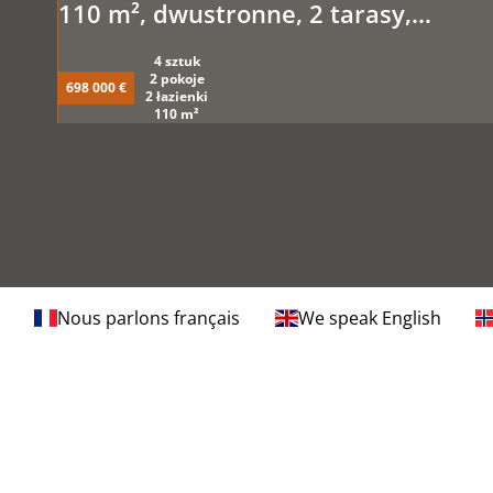
110 m², dwustronne, 2 tarasy,
piwnica + miejsce w garażu
4 sztuk
podziemnym
2 pokoje
698 000 €
2 łazienki
110 m²
Nous parlons français
We speak English