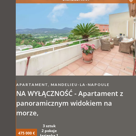
APARTAMENT, MANDELIEU-LA-NAPOULE
NA WYŁĄCZNOŚĆ - Apartament z
panoramicznym widokiem na
morze,
3 sztuk
2 pokoje
475 000 €
łazienka 1