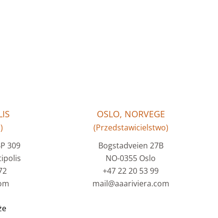
IS
OSLO, NORVEGE
)
(Przedstawicielstwo)
BP 309
Bogstadveien 27B
ipolis
NO-0355 Oslo
72
+47 22 20 53 99
com
mail@aaariviera.com
że