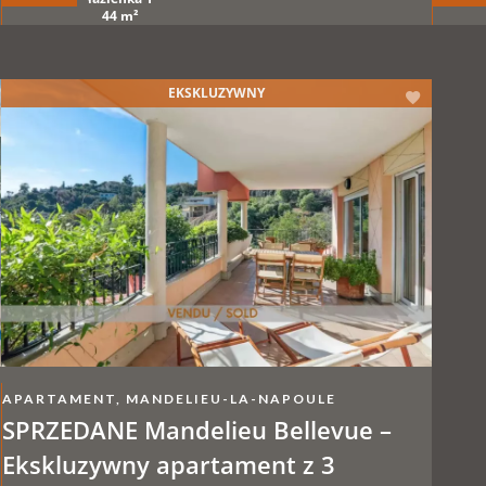
gara
44 m²
EKSKLUZYWNY
APARTAMENT, MANDELIEU-LA-NAPOULE
SPRZEDANE Mandelieu Bellevue –
Ekskluzywny apartament z 3