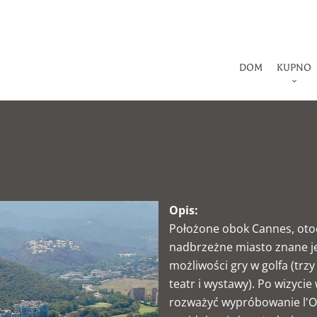
DOM
KUPNO
Opis:
Położone obok Cannes, otoc
nadbrzeżne miasto znane jes
możliwości gry w golfa (trzy
teatr i wystawy). Po wizyc
rozważyć wypróbowanie l'Oa