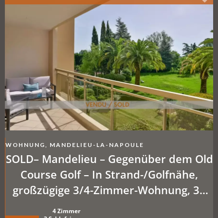
WOHNUNG, MANDELIEU-LA-NAPOULE
SOLD– Mandelieu – Gegenüber dem Old
Course Golf – In Strand-/Golfnähe,
großzügige 3/4-Zimmer-Wohnung, 30
m² Terrassen + optionale Parkplätze
4 Zimmer