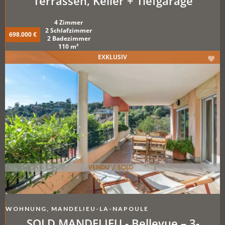
Terrassen, Keller + Tiefgarage
4 Zimmer
2 Schlafzimmer
698.000 €
2 Badezimmer
110 m²
EXKLUSIV
WOHNUNG, MANDELIEU-LA-NAPOULE
SOLD MANDELIEU - Bellevue – 3-