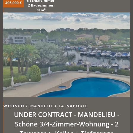
oder Garage. Pool, Tennis,
3 Schlafzimmer
495.000 €
2 Badezimmer
Hausmeister.
90 m²
WOHNUNG, MANDELIEU-LA-NAPOULE
UNDER CONTRACT - MANDELIEU -
Schöne 3/4-Zimmer-Wohnung - 2