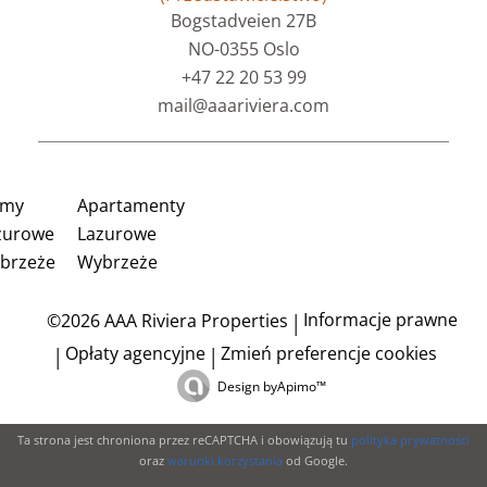
Bogstadveien 27B
NO-0355 Oslo
+47 22 20 53 99
mail@aaariviera.com
my
Apartamenty
zurowe
Lazurowe
brzeże
Wybrzeże
Informacje prawne
©2026 AAA Riviera Properties
Opłaty agencyjne
Zmień preferencje cookies
Design by
Apimo™
Ta strona jest chroniona przez reCAPTCHA i obowiązują tu
polityka prywatności
oraz
warunki korzystania
od Google.