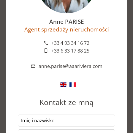
Anne PARISE
Agent sprzedaży nieruchomości
+33 4 93 34 16 72
+33 6 33 17 88 25
anne.parise@aaariviera.com
Kontakt ze mną