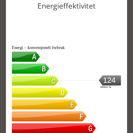
Energieffektivitet
Energi – konvensjonelt forbruk
124
kWh/m².år