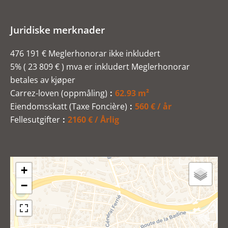
Juridiske merknader
476 191 € Meglerhonorar ikke inkludert
5% ( 23 809 € ) mva er inkludert Meglerhonorar
betales av kjøper
Carrez-loven (oppmåling)
62.93 m²
Eiendomsskatt (Taxe Foncière)
560 € / år
Fellesutgifter
2160 € / Årlig
+
−