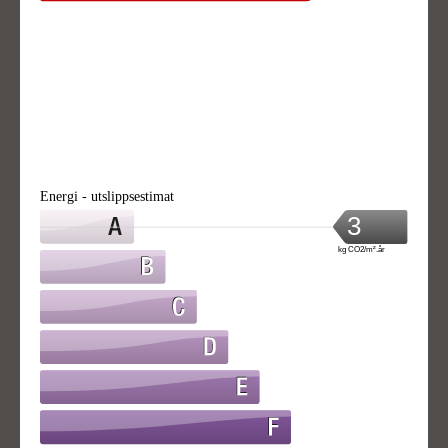
Energi - utslippsestimat
3
kg CO2/m².år