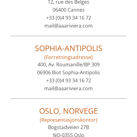
12, rue des Belges
06400 Cannes
+33 (0)4 93 34 16 72
mail@aaariviera.com
SOPHIA-ANTIPOLIS
(Forretningsadresse)
400, Av. Roumanille/BP 309
06906 Biot Sophia-Antipolis
+33 (0)4 93 34 16 72
mail@aaariviera.com
OSLO, NORVEGE
(Representasjonskontor)
Bogstadveien 27B
NO-0355 Oslo