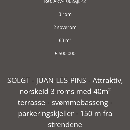
Ref. ARV-1062AJLP2
3 rom
2 soverom
63 m²
€ 500 000
SOLGT - JUAN-LES-PINS - Attraktiv,
norskeid 3-roms med 40m²
terrasse - svømmebasseng -
parkeringskjeller - 150 m fra
strendene