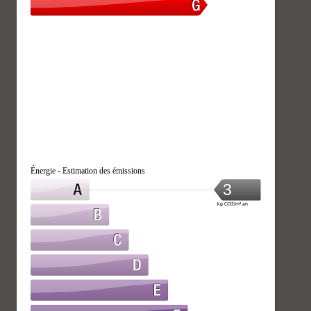
Énergie - Estimation des émissions
3
kg CO2/m².an