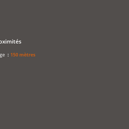
oximités
age
150 mètres