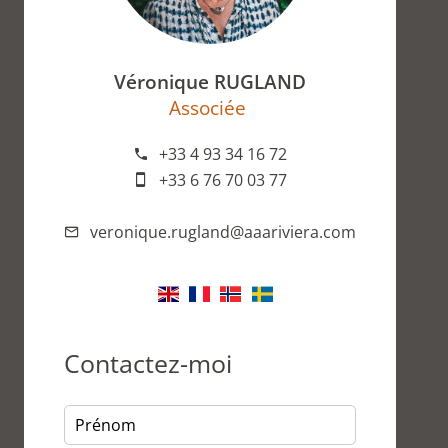
Véronique RUGLAND
Associée
+33 4 93 34 16 72
+33 6 76 70 03 77
veronique.rugland@aaariviera.com
Contactez-moi