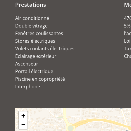
Prestations
Me
Air conditionné
476
Double vitrage
5% 
Fenêtres coulissantes
l'a
Stores électriques
Loi
Volets roulants électriques
Ta
Éclairage extérieur
Ch
Ascenseur
Portail électrique
Piscine en copropriété
Interphone
+
−