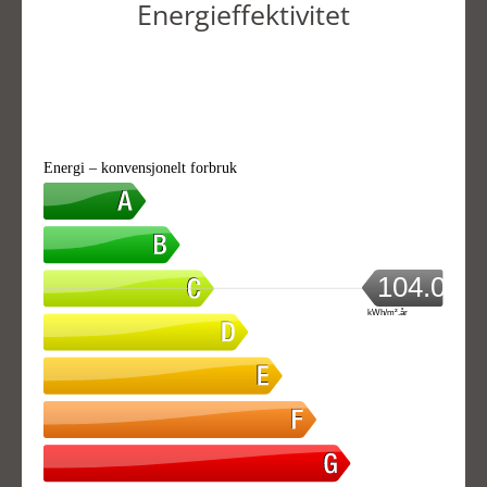
Energieffektivitet
Energi – konvensjonelt forbruk
104.05
kWh/m².år