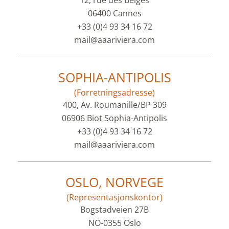
12, rue des Belges
06400 Cannes
+33 (0)4 93 34 16 72
mail@aaariviera.com
SOPHIA-ANTIPOLIS
(Forretningsadresse)
400, Av. Roumanille/BP 309
06906 Biot Sophia-Antipolis
+33 (0)4 93 34 16 72
mail@aaariviera.com
OSLO, NORVEGE
(Representasjonskontor)
Bogstadveien 27B
NO-0355 Oslo