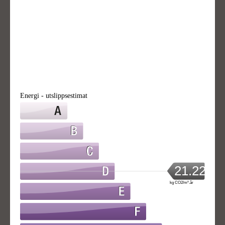
Energi - utslippsestimat
21.22
kg CO2/m².år