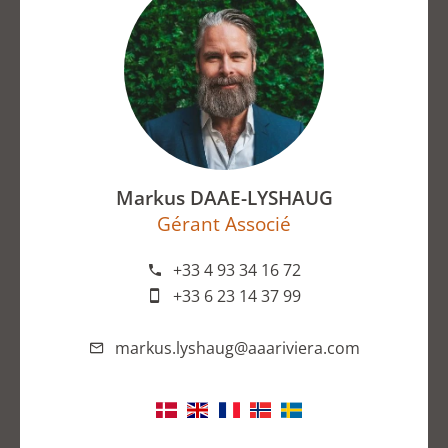
Markus DAAE-LYSHAUG
Gérant Associé
+33 4 93 34 16 72
+33 6 23 14 37 99
markus.lyshaug@aaariviera.com