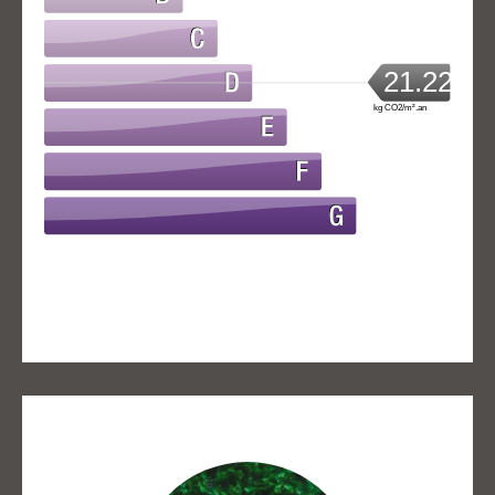
21.22
kg CO2/m².an