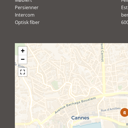
Møblert
Fel
Persienner
Est
Intercom
ber
Optisk fiber
60
+
−