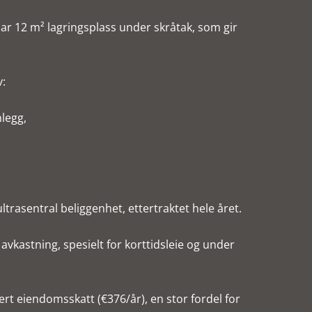
har 12 m² lagringsplass under skråtak, som gir
v:
legg,
 ultrasentral beliggenhet, ettertraktet hele året.
avkastning, spesielt for korttidsleie og under
rt eiendomsskatt (€376/år), en stor fordel for