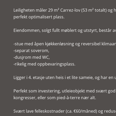
Leiligheten måler 29 m² Carrez-lov (53 m² totalt) og 
perfekt optimalisert plass.
Eiendommen, solgt fullt møblert og utstyrt, består a
-stue med åpen kjøkkenløsning og reversibel klimaan
-separat soverom,
-dusjrom med WC,
-rikelig med oppbevaringsplass.
Ligger i 4. etasje uten heis i et lite sameie, og har en
Perfekt som investering, utleieobjekt med svært god 
kongresser, eller som pied-à-terre nær alt.
Svært lave felleskostnader (ca. €60/måned) og reduse