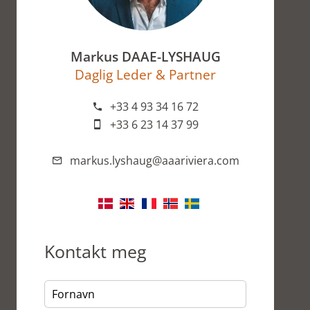
Markus DAAE-LYSHAUG
Daglig Leder & Partner
+33 4 93 34 16 72
+33 6 23 14 37 99
markus.lyshaug@aaariviera.com
Kontakt meg