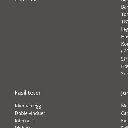
Ba
To
TG
Le
Ha
Ko
Off
St
Ha
Su
Fasiliteter
Ju
Klimaanlegg
Meg
Doble vinduer
Ca
Internett
Ei