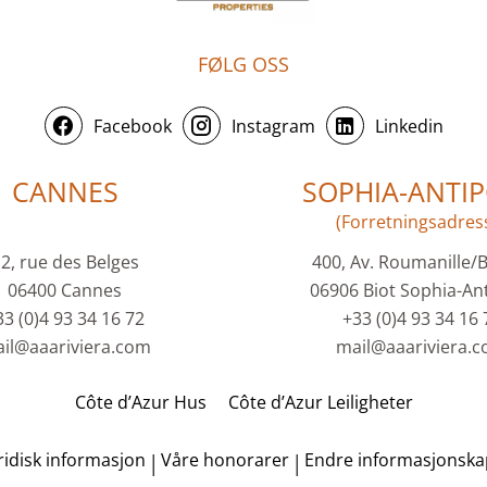
FØLG OSS
Facebook
Instagram
Linkedin
CANNES
SOPHIA-ANTIP
(Forretningsadres
2, rue des Belges
400, Av. Roumanille/
06400 Cannes
06906 Biot Sophia-Ant
33 (0)4 93 34 16 72
+33 (0)4 93 34 16 
il@aaariviera.com
mail@aaariviera.
Côte d’Azur Hus
Côte d’Azur Leiligheter
ridisk informasjon
Våre honorarer
Endre informasjonskap