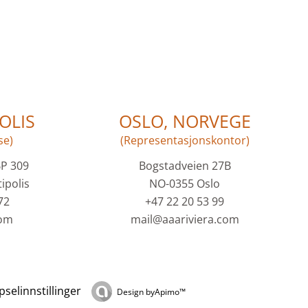
OLIS
OSLO, NORVEGE
se)
(Representasjonskontor)
BP 309
Bogstadveien 27B
ipolis
NO-0355 Oslo
72
+47 22 20 53 99
com
mail@aaariviera.com
selinnstillinger
Design by
Apimo™