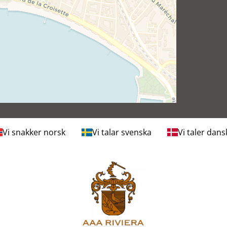
Vi snakker norsk
Vi talar svenska
Vi taler dans