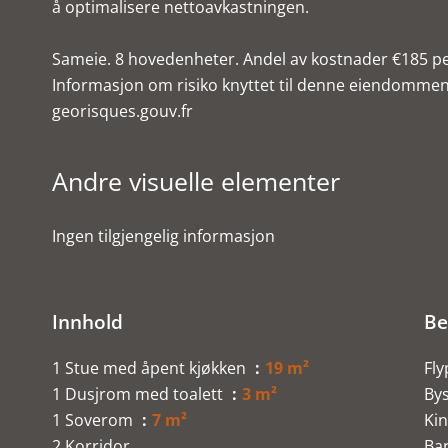
å optimalisere nettoavkastningen.
Sameie. 8 hovedenheter. Andel av kostnader €185 per
Informasjon om risiko knyttet til denne eiendommen
georisques.gouv.fr
Andre visuelle elementer
Ingen tilgjengelig informasjon
Innhold
Be
1 Stue med åpent kjøkken
19 m²
Fly
1 Dusjrom med toalett
3 m²
By
1 Soverom
7 m²
Ki
2 Korridor
Ba