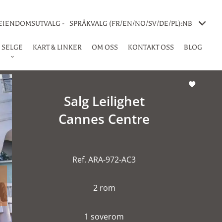
 EIENDOMSUTVALG -
SPRÅKVALG (FR/EN/NO/SV/DE/PL):
NB
SELGE
KART & LINKER
OM OSS
KONTAKT OSS
BLOG
Salg Leilighet
Cannes Centre
Ref. ARA-972-AC3
2 rom
1 soverom