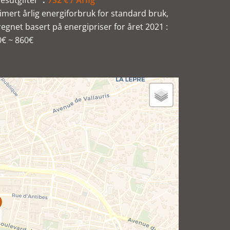
lesutgifter
732 € / Årlig
imert årlig energiforbruk for standard bruk,
egnet basert på energipriser for året 2021 :
0€ ~ 860€