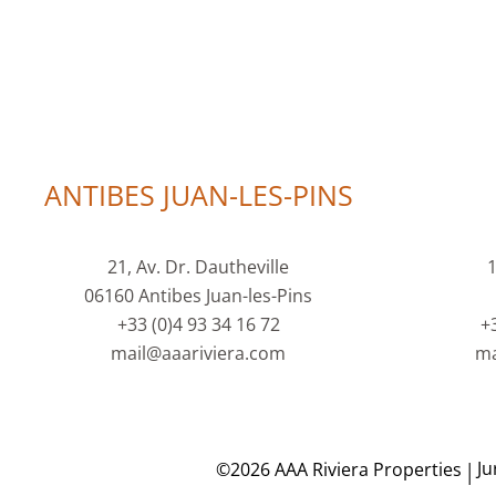
ANTIBES JUAN-LES-PINS
21, Av. Dr. Dautheville
1
06160 Antibes Juan-les-Pins
+33 (0)4 93 34 16 72
+
mail@aaariviera.com
ma
Ju
©2026 AAA Riviera Properties