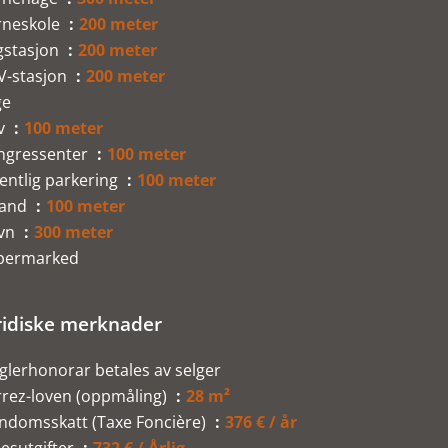
rneskole
200 meter
gstasjon
200 meter
V-stasjon
200 meter
ge
v
100 meter
ngressenter
100 meter
entlig parkering
100 meter
rand
100 meter
vn
300 meter
permarked
ridiske merknader
lerhonorar betales av selger
rrez-loven (oppmåling)
28 m²
endomsskatt (Taxe Foncière)
376 € / år