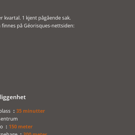
 kvartal. 1 kjent pågående sak.
 finnes på Géorisques-nettsiden:
liggenhet
plass
35 minutter
sentrum
no
150 meter
rnehage
300 meter