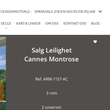
 EIENDOMSUTVALG -
SPRÅKVALG (FR/EN/NO/SV/DE/PL):
NB
SELGE
KART & LINKER
OM OSS
KONTAKT OSS
BLOG
Salg Leilighet
Cannes Montrose
Ref. ARM-1157-AC
3 rom
2 soverom