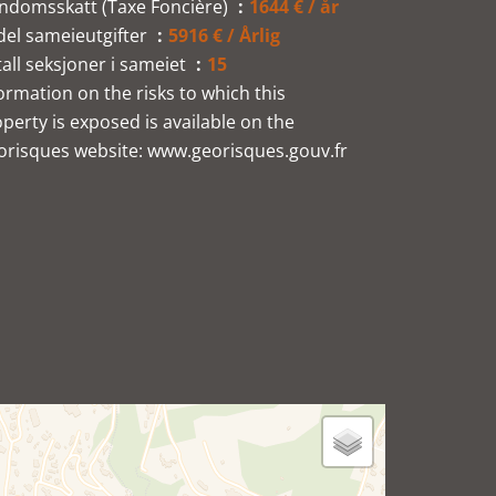
endomsskatt (Taxe Foncière)
1644 € / år
del sameieutgifter
5916 € / Årlig
all seksjoner i sameiet
15
ormation on the risks to which this
perty is exposed is available on the
orisques website: www.georisques.gouv.fr