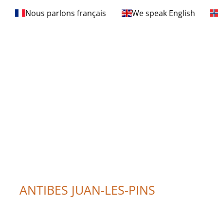
Nous parlons français
We speak English
ANTIBES JUAN-LES-PINS