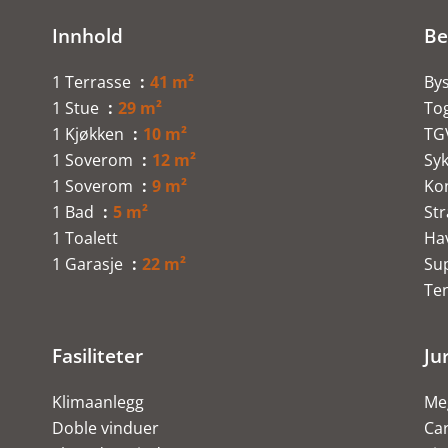
Innhold
Be
1 Terrasse
41 m²
By
1 Stue
29 m²
To
1 Kjøkken
10 m²
TG
1 Soverom
12 m²
Syk
1 Soverom
9 m²
Ko
1 Bad
5 m²
St
1 Toalett
Ha
1 Garasje
22 m²
Su
Te
Fasiliteter
Ju
Klimaanlegg
Meg
Doble vinduer
Ca