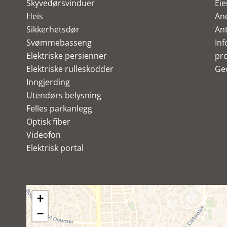
Skyvedørsvinduer
Ei
Heis
An
Sikkerhetsdør
Ant
Svømmebasseng
Inf
Elektriske persienner
pro
Elektriske rulleskodder
Ge
Inngjerding
Utendørs belysning
Felles parkanlegg
Optisk fiber
Videofon
Elektrisk portal
+
−