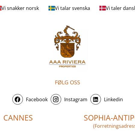
Vi snakker norsk
Vi talar svenska
Vi taler dans
FØLG OSS
Facebook
Instagram
Linkedin
CANNES
SOPHIA-ANTIP
(Forretningsadres