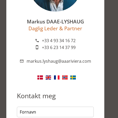
Markus DAAE-LYSHAUG
Daglig Leder & Partner
+33 4 93 34 16 72
+33 6 23 14 37 99
markus.lyshaug@aaariviera.com
Kontakt meg