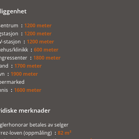
liggenhet
sentrum
1200 meter
gstasjon
1200 meter
V-stasjon
1200 meter
ehus/klinikk
600 meter
ngressenter
1800 meter
rand
1700 meter
vn
1900 meter
permarked
nnis
1600 meter
ridiske merknader
lerhonorar betales av selger
rrez-loven (oppmåling)
82 m²