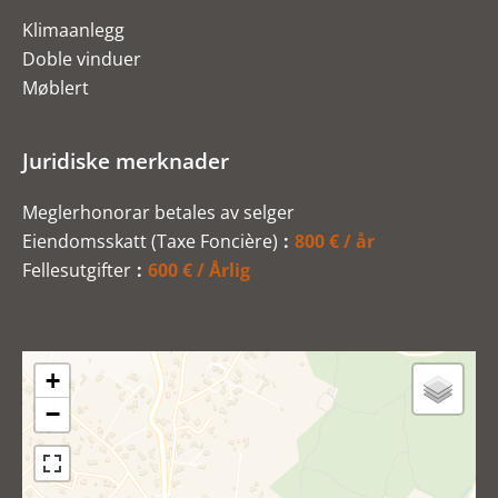
Klimaanlegg
Doble vinduer
Møblert
Juridiske merknader
Meglerhonorar betales av selger
Eiendomsskatt (Taxe Foncière)
800 € / år
Fellesutgifter
600 € / Årlig
+
−