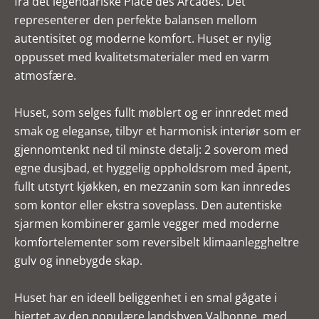
fra det legendariske Place des Arcades. Det
representerer den perfekte balansen mellom
autentisitet og moderne komfort. Huset er nylig
oppusset med kvalitetsmaterialer med en varm
atmosfære.
Huset, som selges fullt møblert og er innredet med
smak og eleganse, tilbyr et harmonisk interiør som er
gjennomtenkt ned til minste detalj: 2 soverom med
egne dusjbad, et hyggelig oppholdsrom med åpent,
fullt utstyrt kjøkken, en mezzanin som kan innredes
som kontor eller ekstra soveplass. Den autentiske
sjarmen kombinerer gamle vegger med moderne
komfortelementer som reversibelt klimaanleggheltre
gulv og innebygde skap.
Huset har en ideell beliggenhet i en smal gågate i
hjertet av den populære landsbyen Valbonne, med