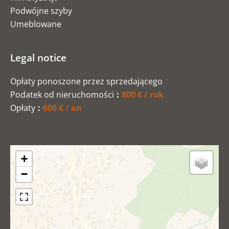
Podwójne szyby
Umeblowane
Legal notice
Opłaty ponoszone przez sprzedającego
Podatek od nieruchomości
800 € / rok
Opłaty
600 € / an
+
−