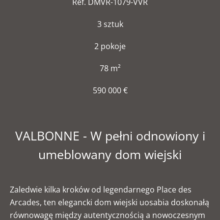
Ref. DMVR-1079-VVR
3 sztuk
2 pokoje
78 m²
590 000 €
VALBONNE - W pełni odnowiony i
umeblowany dom wiejski
Zaledwie kilka kroków od legendarnego Place des
Arcades, ten elegancki dom wiejski uosabia doskonałą
równowagę między autentycznością a nowoczesnym