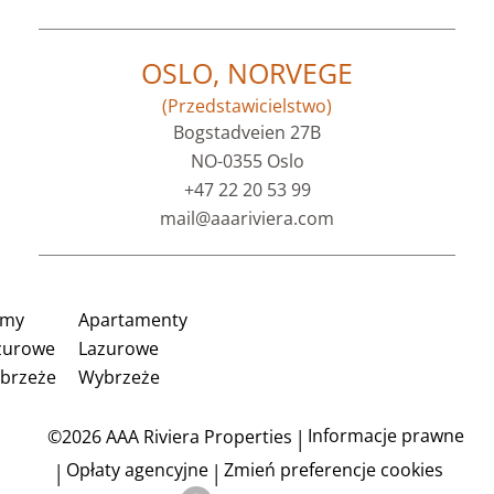
OSLO, NORVEGE
(Przedstawicielstwo)
Bogstadveien 27B
NO-0355 Oslo
+47 22 20 53 99
mail@aaariviera.com
my
Apartamenty
zurowe
Lazurowe
brzeże
Wybrzeże
Informacje prawne
©2026 AAA Riviera Properties
Opłaty agencyjne
Zmień preferencje cookies