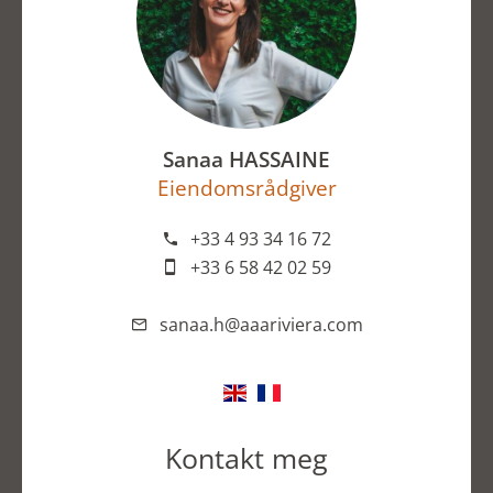
Sanaa HASSAINE
Eiendomsrådgiver
+33 4 93 34 16 72
+33 6 58 42 02 59
sanaa.h@aaariviera.com
Kontakt meg