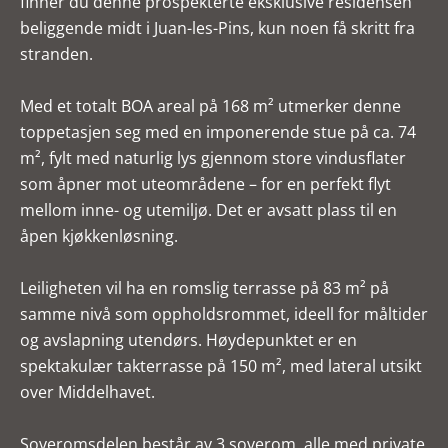
finner du denne prospekterte eksklusive residensen
beliggende midt i Juan-les-Pins, kun noen få skritt fra
stranden.
Med et totalt BOA areal på 168 m² utmerker denne
toppetasjen seg med en imponerende stue på ca. 74
m², fylt med naturlig lys gjennom store vindusflater
som åpner mot uteområdene – for en perfekt flyt
mellom inne- og utemiljø. Det er avsatt plass til en
åpen kjøkkenløsning.
Leiligheten vil ha en romslig terrasse på 83 m² på
samme nivå som oppholdsrommet, ideell for måltider
og avslapning utendørs. Høydepunktet er en
spektakulær takterrasse på 150 m², med lateral utsikt
over Middelhavet.
Soveromsdelen består av 3 soverom, alle med private