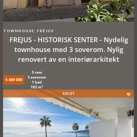
TOWNHOUSE, FRÉJUS
FREJUS - HISTORISK SENTER - Nydelig
townhouse med 3 soverom. Nylig
renovert av en interiørarkitekt
5 rom
3 soverom
€ 489 000
1 bad
102 m²
SOLGT