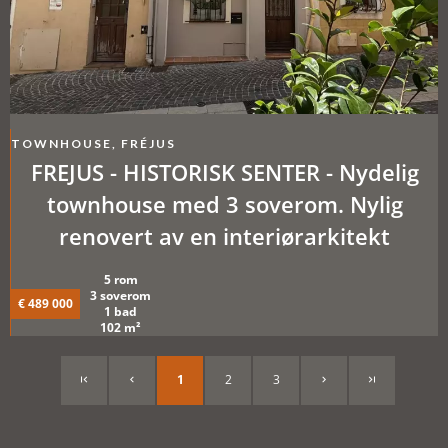
TOWNHOUSE, FRÉJUS
FREJUS - HISTORISK SENTER - Nydelig
townhouse med 3 soverom. Nylig
renovert av en interiørarkitekt
5 rom
3 soverom
€ 489 000
1 bad
102 m²
1
2
3