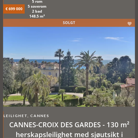
5 rom
5 soverom
€ 699 000
2 bad
148.5 m²
SOLGT
LEILIGHET, CANNES
CANNES-CROIX DES GARDES - 130 m²
herskapsleilighet med sjøutsikt i