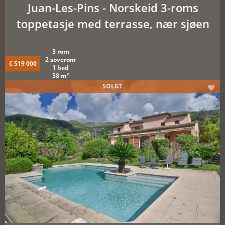
Juan-Les-Pins - Norskeid 3-roms
toppetasje med terrasse, nær sjøen
3 rom
2 soverom
€ 519 000
1 bad
58 m²
SOLGT