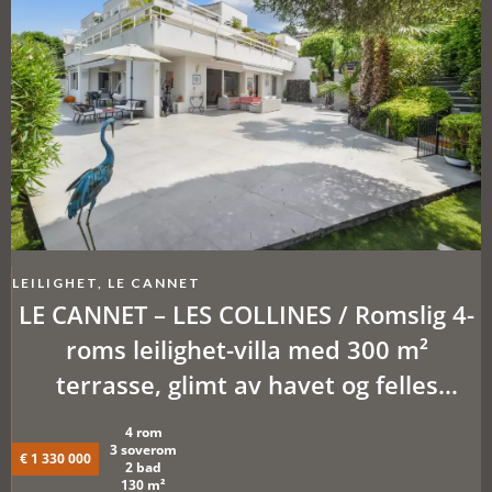
LEILIGHET, LE CANNET
LE CANNET – LES COLLINES / Romslig 4-
roms leilighet-villa med 300 m²
terrasse, glimt av havet og felles
basseng
4 rom
3 soverom
€ 1 330 000
2 bad
130 m²