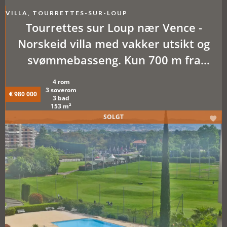
VILLA, TOURRETTES-SUR-LOUP
Tourrettes sur Loup nær Vence -
Norskeid villa med vakker utsikt og
svømmebasseng. Kun 700 m fra
landsbyen
4 rom
3 soverom
€ 980 000
3 bad
153 m²
SOLGT