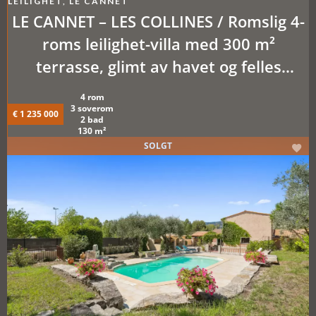
LEILIGHET, LE CANNET
LE CANNET – LES COLLINES / Romslig 4-
roms leilighet-villa med 300 m²
terrasse, glimt av havet og felles
basseng
4 rom
3 soverom
€ 1 235 000
2 bad
130 m²
SOLGT