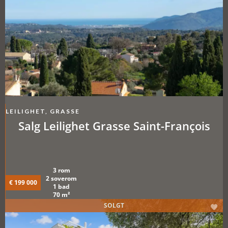
LEILIGHET, GRASSE
Salg Leilighet Grasse Saint-François
3 rom
2 soverom
€ 199 000
1 bad
70 m²
SOLGT