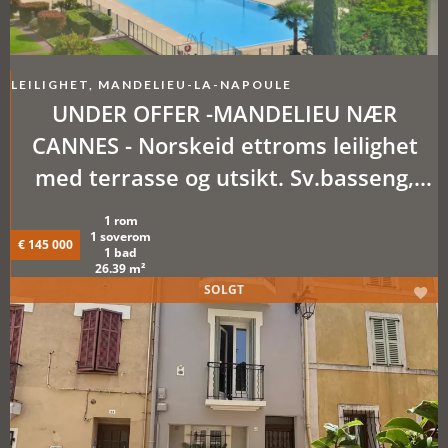
LEILIGHET, MANDELIEU-LA-NAPOULE
UNDER OFFER -MANDELIEU NÆR
CANNES - Norskeid ettroms leilighet
med terrasse og utsikt. Sv.basseng,
tennis, parkeringsplass*.
1 rom
1 soverom
€ 145 000
1 bad
26.39 m²
SOLGT