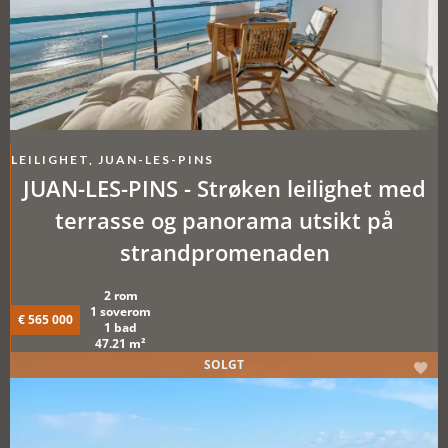
LEILIGHET, JUAN-LES-PINS
JUAN-LES-PINS - Strøken leilighet med
terrasse og panorama utsikt på
strandpromenaden
2 rom
1 soverom
€ 565 000
1 bad
47.21 m²
SOLGT