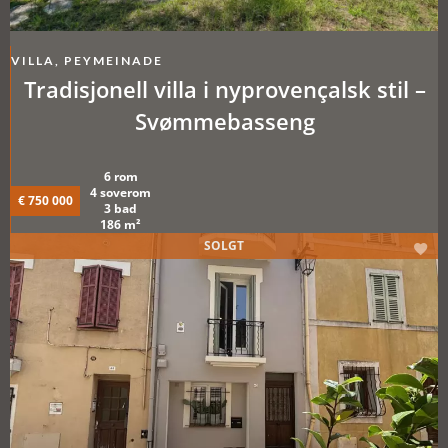
VILLA, PEYMEINADE
Tradisjonell villa i nyprovençalsk stil –
Svømmebasseng
6 rom
4 soverom
€ 750 000
3 bad
186 m²
SOLGT