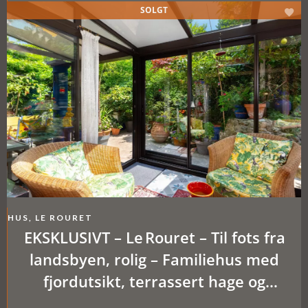
SOLGT
HUS, LE ROURET
EKSKLUSIVT – Le Rouret – Til fots fra
landsbyen, rolig – Familiehus med
fjordutsikt, terrassert hage og
potensiale for to separate boenheter