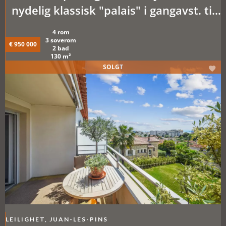
nydelig klassisk "palais" i gangavst. til
sentrum og strender. 3 soverom, park,
4 rom
parkering, heis
3 soverom
€ 950 000
2 bad
130 m²
SOLGT
LEILIGHET, JUAN-LES-PINS