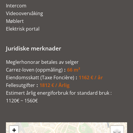
Intercom
Videoovervåking
Møblert
Elektrisk portal
Juridiske merknader
Meglerhonorar betales av selger
Carrez-loven (oppmåling)
66 m²
Eiendomsskatt (Taxe Foncière)
1162 € / år
Fellesutgifter
1812 € / Årlig
Estimert årlig energiforbruk for standard bruk :
1120€ ~ 1560€
+