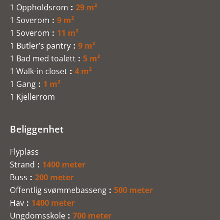
1 Oppholdsrom
29 m²
1 Soverom
9 m²
1 Soverom
11 m²
1 Butler’s pantry
9 m²
1 Bad med toalett
5 m²
1 Walk-in closet
4 m²
1 Gang
1 m²
1 Kjellerrom
Beliggenhet
Flyplass
Strand
1400 meter
Buss
200 meter
Offentlig svømmebasseng
500 meter
Hav
1400 meter
Ungdomsskole
700 meter