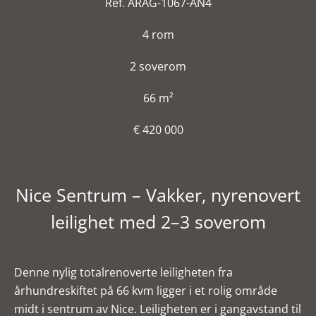
Ref. ARAG-1067-AN4
4 rom
2 soverom
66 m²
€ 420 000
Nice Sentrum – Vakker, nyrenovert
leilighet med 2–3 soverom
Denne nylig totalrenoverte leiligheten fra
århundreskiftet på 66 kvm ligger i et rolig område
midt i sentrum av Nice. Leiligheten er i gangavstand til