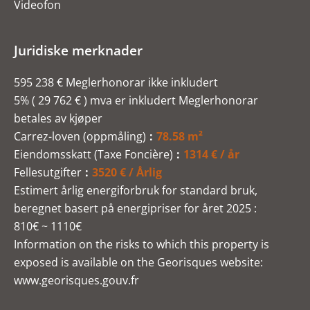
Videofon
Juridiske merknader
595 238 € Meglerhonorar ikke inkludert
5% ( 29 762 € ) mva er inkludert Meglerhonorar
betales av kjøper
Carrez-loven (oppmåling)
78.58 m²
Eiendomsskatt (Taxe Foncière)
1314 € / år
Fellesutgifter
3520 € / Årlig
Estimert årlig energiforbruk for standard bruk,
beregnet basert på energipriser for året 2025 :
810€ ~ 1110€
Information on the risks to which this property is
exposed is available on the Georisques website:
www.georisques.gouv.fr