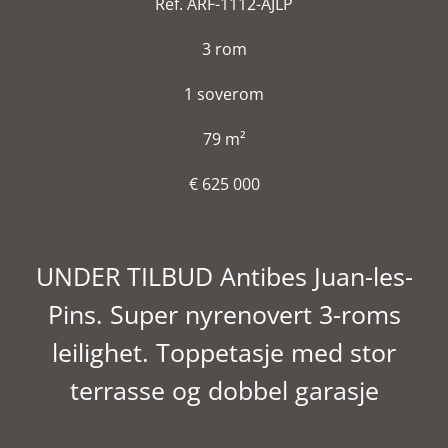
Ref. ARF-1112-AJLP
3 rom
1 soverom
79 m²
€ 625 000
UNDER TILBUD Antibes Juan-les-
Pins. Super nyrenovert 3-roms
leilighet. Toppetasje med stor
terrasse og dobbel garasje