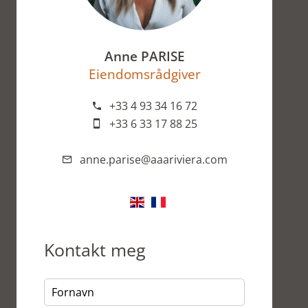
Anne PARISE
Eiendomsrådgiver
+33 4 93 34 16 72
+33 6 33 17 88 25
anne.parise@aaariviera.com
Kontakt meg