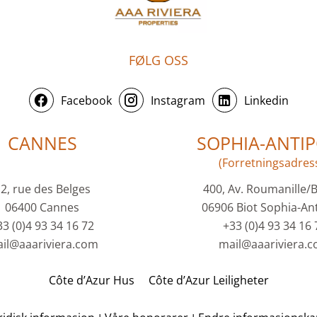
FØLG OSS
Facebook
Instagram
Linkedin
CANNES
SOPHIA-ANTIP
(Forretningsadres
2, rue des Belges
400, Av. Roumanille/
06400 Cannes
06906 Biot Sophia-Ant
33 (0)4 93 34 16 72
+33 (0)4 93 34 16 
il@aaariviera.com
mail@aaariviera.
Côte d’Azur Hus
Côte d’Azur Leiligheter