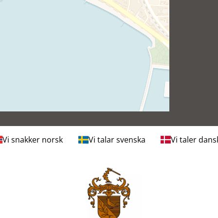
Vi snakker norsk
Vi talar svenska
Vi taler dans