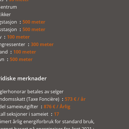
sentrum
ikker
gstasjon
500 meter
sstasjon
500 meter
v
100 meter
ngressenter
300 meter
rand
100 meter
vn
500 meter
ridiske merknader
lerhonorar betales av selger
endomsskatt (Taxe Foncière)
573 € / år
del sameieutgifter
876 € / Årlig
all seksjoner i sameiet
17
imert årlig energiforbruk for standard bruk,