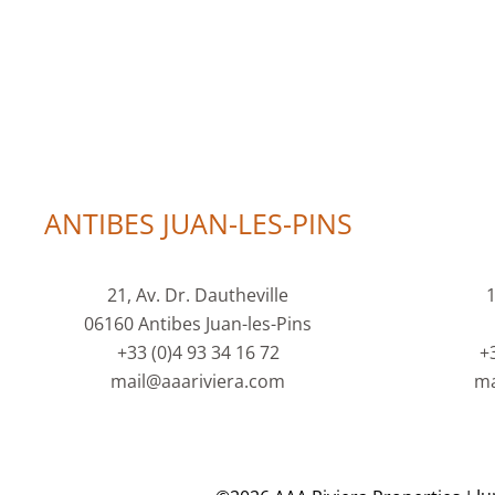
ANTIBES JUAN-LES-PINS
21, Av. Dr. Dautheville
1
06160 Antibes Juan-les-Pins
+33 (0)4 93 34 16 72
+
mail@aaariviera.com
ma