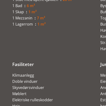
1 Bad
6 m²
By
1 Skap
1 m²
But
1 Mezzanin
7 m²
To
1 Lagerrom
1 m²
Bu
Ha
Ko
St
Ha
Fasiliteter
Ju
Klimaanlegg
Meg
Doble vinduer
Ei
Skyvedørsvinduer
An
Møblert
Ant
Elektriske rulleskodder
Est