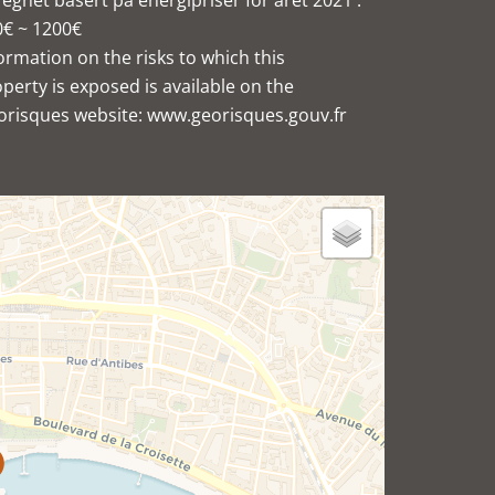
egnet basert på energipriser for året 2021 :
0€ ~ 1200€
ormation on the risks to which this
perty is exposed is available on the
orisques website: www.georisques.gouv.fr