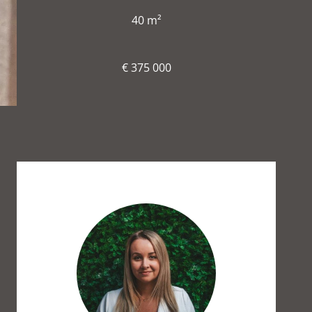
40 m²
€ 375 000