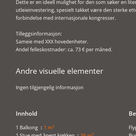
Dette er en ideell mulighet for den som søker en liten
utleieinvestering, spesielt takket være den sterke et
forbindelse med internasjonale kongresser.
Tilleggsinformasjon:
Sameie med XXX hovedenheter.
Andel felleskostnader: ca. 73 € per måned.
Andre visuelle elementer
Ingen tilgjengelig informasjon
Innhold
Be
1 Balkong
1 m²
Fly
1 Stue med åpent kjøkken
26 m²
Bu