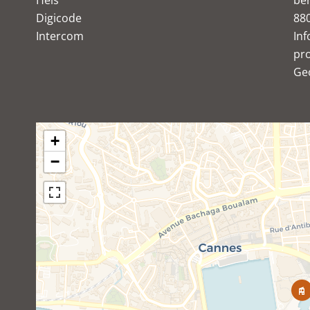
Heis
ber
Digicode
88
Intercom
Inf
pro
Ge
+
−