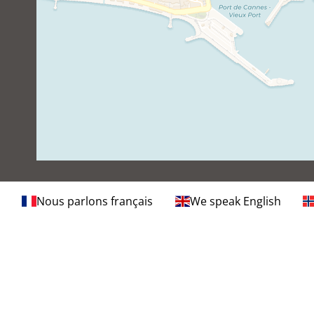
Nous parlons français
We speak English