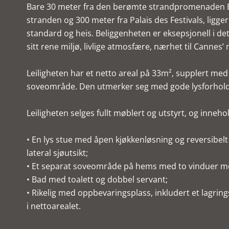
Bare 30 meter fra den berømte strandpromenaden Bo
stranden og 300 meter fra Palais des Festivals, ligge
standard og heis. Beliggenheten er eksepsjonell i de
sitt rene miljø, livlige atmosfære, nærhet til Cannes’
Leiligheten har et netto areal på 33m², supplert me
soveområde. Den utmerker seg med gode lysforhold 
Leiligheten selges fullt møblert og utstyrt, og inneho
• En lys stue med åpen kjøkkenløsning og reversibel
lateral sjøutsikt;
• Et separat soveområde på hems med to vinduer mot
• Bad med toalett og dobbel servant;
• Rikelig med oppbevaringsplass, inkludert et lagri
i nettoarealet.