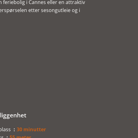
 feriebolig i Cannes eller en attraktiv
terspørselen etter sesongutleie og i
liggenhet
plass
30 minutter
ss
55 meter