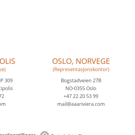
OLIS
OSLO, NORVEGE
se)
(Representasjonskontor)
BP 309
Bogstadveien 27B
ipolis
NO-0355 Oslo
72
+47 22 20 53 99
com
mail@aaariviera.com