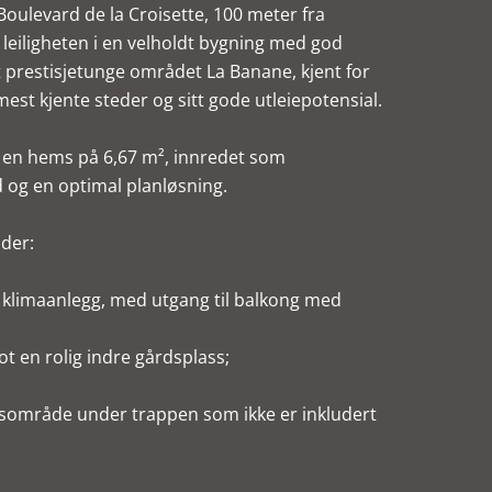
ulevard de la Croisette, 100 meter fra
r leiligheten i en velholdt bygning med god
t prestisjetunge området La Banane, kjent for
 mest kjente steder og sitt gode utleiepotensial.
d en hems på 6,67 m², innredet som
og en optimal planløsning.
lder:
t klimaanlegg, med utgang til balkong med
 en rolig indre gårdsplass;
ngsområde under trappen som ikke er inkludert