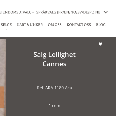
 EIENDOMSUTVALG -
SPRÅKVALG (FR/EN/NO/SV/DE/PL):
NB
SELGE
KART & LINKER
OM OSS
KONTAKT OSS
BLOG
Salg Leilighet
Cannes
Ref. ARA-1180-Aca
1 rom