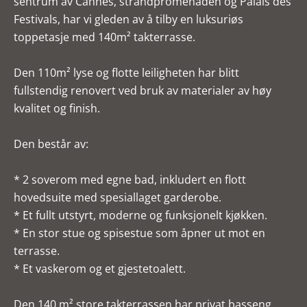
sentrum av Cannes, strandpromenaden og Palais des
Festivals, har vi gleden av å tilby en luksuriøs
toppetasje med 140m² takterrasse.
Den 110m² lyse og flotte leiligheten har blitt
fullstendig renovert ved bruk av materialer av høy
kvalitet og finish.
Den består av:
* 2 soverom med egne bad, inkludert en flott
hovedsuite med spesiallaget garderobe.
* Et fullt utstyrt, moderne og funksjonelt kjøkken.
* En stor stue og spisestue som åpner ut mot en
terrasse.
* Et vaskerom og et gjestetoalett.
Den 140 m² store takterrassen har privat basseng,