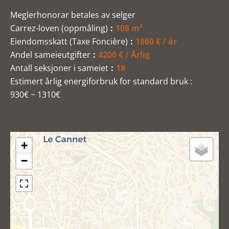
Meglerhonorar betales av selger
Carrez-loven (oppmåling)
108 m²
Eiendomsskatt (Taxe Foncière)
1860 € / år
Andel sameieutgifter
4200 € / Årlig
Antall seksjoner i sameiet
18
Estimert årlig energiforbruk for standard bruk :
930€ ~ 1310€
+
−