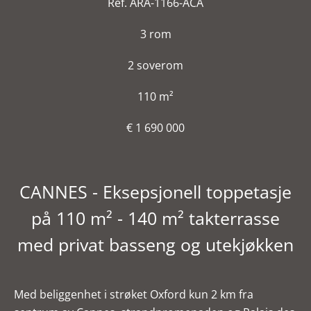
Ref. ARA-1166-ACA
3 rom
2 soverom
110 m²
€ 1 690 000
CANNES - Eksepsjonell toppetasje
på 110 m² - 140 m² takterrasse
med privat basseng og utekjøkken
Med beliggenhet i strøket Oxford kun 2 km fra