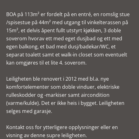
BOA på 113m² er fordelt på en entré, en romslig stue
/spisestue på 44m² med utgang til vinkelterassen på
15m², et delvis åpent fullt utstyrt kjøkken, 3 doble
soverom hvorav ett med eget dusjbad og ett med
egen balkong, et bad med dusj/badekar/WC, et
separat toalett samt et walk-in closet som eventuelt
kan omgjøres til et lite 4. soverom.
Leiligheten ble renovert i 2012 med bl.a. nye
komfortelementer som doble vinduer, elektriske
rulleskodder og -markiser samt aircondition
(varme/kulde). Det er ikke heis i bygget. Leiligheten
selges med garasje.
Kontakt oss for ytterligere opplysninger eller en
visning av denne supre leiligheten.