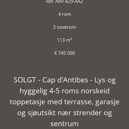
Ref. ARV-829-AA2
4 rom
3 soverom
113 m²
€ 745 000
SOLGT - Cap d'Antibes - Lys og
hyggelig 4-5 roms norskeid
toppetasje med terrasse, garasje
og sjøutsikt nær strender og
sentrum