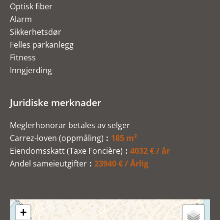
Optisk fiber
Alarm
Sikkerhetsdør
Felles parkanlegg
Fitness
Inngjerding
Juridiske merknader
Meglerhonorar betales av selger
Carrez-loven (oppmåling)
185 m²
Eiendomsskatt (Taxe Foncière)
4032 € / år
Andel sameieutgifter
23940 € / Årlig
+