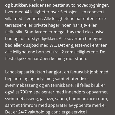
og butikker. Residensen består av to hovedbygninger,
hver med 44 leiligheter over 5 etasjer + en renovert
villa med 2 enheter. Alle leilighetene har enten store
terrasser eller private hager, noen har sjø- eller
fjellutsikt. Standarden er meget høy med eksklusive
bad og fullt utstyrt kjøkken. Alle soverom har egne
bad eller dusjbad med WC. Det er gjeste-wc i entréen i
alle leilighetene bortsett fra i 2-romsleilighetene. De
fleste kjøkken har åpen løsning mot stuen.
Landskapsarkitekten har gjort en fantastisk jobb med
beplantning og belysning samt et utendørs
svømmebasseng og en tennisbane. Til felles bruk er
også et 700m² spa-senter med innendørs oppvarmet
svømmebasseng, jacuzzi, sauna, hammam, ice room,
samt et trimrom med apparater av ypperste merke.
Det er 24/7 vakthold og concierge-service i