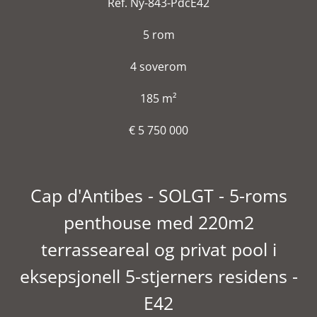
Ref. Ny-843-PdcE42
5 rom
4 soverom
185 m²
€ 5 750 000
Cap d'Antibes - SOLGT - 5-roms
penthouse med 220m2
terrasseareal og privat pool i
eksepsjonell 5-stjerners residens -
E42