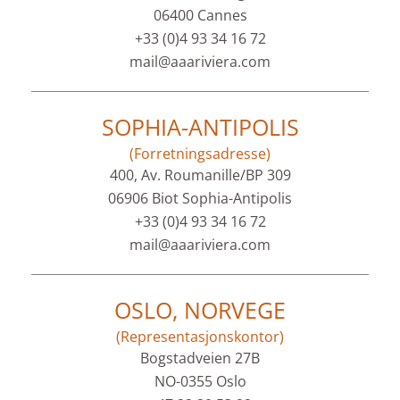
06400 Cannes
+33 (0)4 93 34 16 72
mail@aaariviera.com
SOPHIA-ANTIPOLIS
(Forretningsadresse)
400, Av. Roumanille/BP 309
06906 Biot Sophia-Antipolis
+33 (0)4 93 34 16 72
mail@aaariviera.com
OSLO, NORVEGE
(Representasjonskontor)
Bogstadveien 27B
NO-0355 Oslo