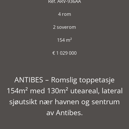
Ref. ARV-936AA
4 rom
2 soverom
154 m²
€ 1 029 000
ANTIBES – Romslig toppetasje
154m² med 130m² uteareal, lateral
sjøutsikt nær havnen og sentrum
av Antibes.