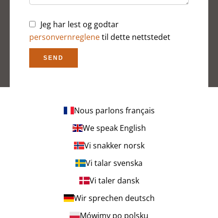
Jeg har lest og godtar
personvernreglene
til dette nettstedet
SEND
Nous parlons français
We speak English
Vi snakker norsk
Vi talar svenska
Vi taler dansk
Wir sprechen deutsch
Mówimy po polsku