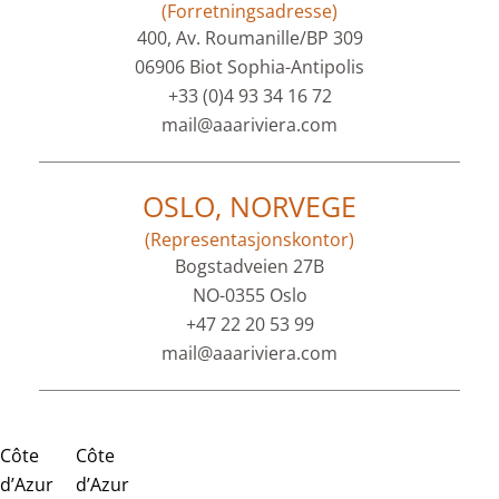
(Forretningsadresse)
400, Av. Roumanille/BP 309
06906 Biot Sophia-Antipolis
+33 (0)4 93 34 16 72
mail@aaariviera.com
OSLO, NORVEGE
(Representasjonskontor)
Bogstadveien 27B
NO-0355 Oslo
+47 22 20 53 99
mail@aaariviera.com
Côte
Côte
d’Azur
d’Azur