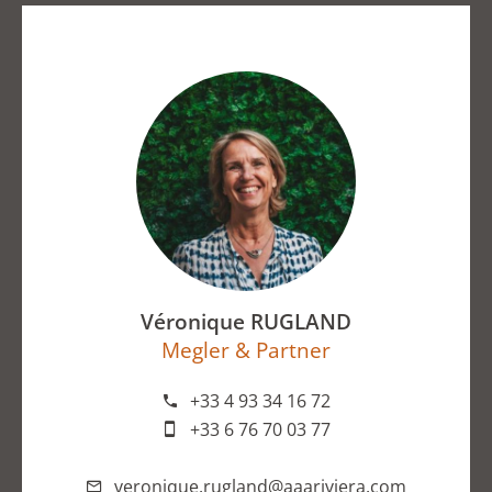
Véronique RUGLAND
Megler & Partner
+33 4 93 34 16 72
+33 6 76 70 03 77
veronique.rugland@aaariviera.com