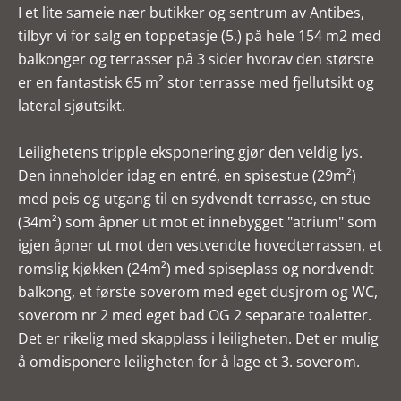
I et lite sameie nær butikker og sentrum av Antibes,
tilbyr vi for salg en toppetasje (5.) på hele 154 m2 med
balkonger og terrasser på 3 sider hvorav den største
er en fantastisk 65 m² stor terrasse med fjellutsikt og
lateral sjøutsikt.
Leilighetens tripple eksponering gjør den veldig lys.
Den inneholder idag en entré, en spisestue (29m²)
med peis og utgang til en sydvendt terrasse, en stue
(34m²) som åpner ut mot et innebygget "atrium" som
igjen åpner ut mot den vestvendte hovedterrassen, et
romslig kjøkken (24m²) med spiseplass og nordvendt
balkong, et første soverom med eget dusjrom og WC,
soverom nr 2 med eget bad OG 2 separate toaletter.
Det er rikelig med skapplass i leiligheten. Det er mulig
å omdisponere leiligheten for å lage et 3. soverom.