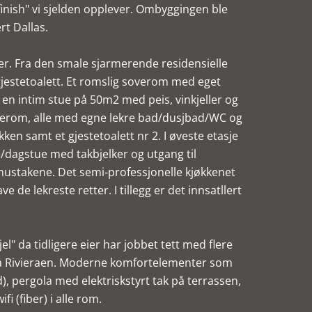
inish" vi sjelden opplever. Ombyggingen ble
rt Dallas.
åer. Fra den smale sjarmerende residensielle
jestetoalett. Et romslig soverom med eget
 en intim stue på 50m2 med peis, vinkjeller og
soverom, alle med egne lekre bad/dusjbad/WC og
n samt et gjestetoalett nr 2. I øveste etasje
ue/dagstue med takbjelker og utgang til
 hustakene. Det semi-professjonelle kjøkkenet
 de lekreste retter. I tillegg er det innsatllert
el" da tidligere eier har jobbet tett med flere
 på Rivieraen. Moderne komfortelementer som
d), pergola med elektriskstyrt tak på terrassen,
 (fiber) i alle rom.