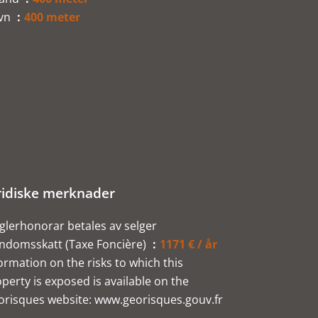
vn
400 meter
ridiske merknader
lerhonorar betales av selger
endomsskatt (Taxe Foncière)
1171 € / år
ormation on the risks to which this
perty is exposed is available on the
orisques website: www.georisques.gouv.fr