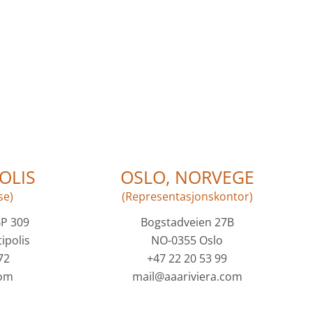
OLIS
OSLO, NORVEGE
se)
(Representasjonskontor)
BP 309
Bogstadveien 27B
ipolis
NO-0355 Oslo
72
+47 22 20 53 99
com
mail@aaariviera.com