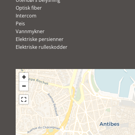
Utendørs belysning
Optisk fiber
Intercom
Peis
Vannmykner
Elektriske persienner
Elektriske rulleskodder
+
−