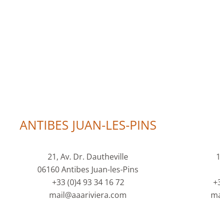
ANTIBES JUAN-LES-PINS
21, Av. Dr. Dautheville
1
06160 Antibes Juan-les-Pins
+33 (0)4 93 34 16 72
+
mail@aaariviera.com
ma