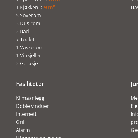
1 Kjøkken
9 m²
Ha
5 Soverom
3 Dusjrom
2 Bad
7 Toalett
1 Vaskerom
1 Vinkjeller
2 Garasje
Fasiliteter
Ju
Klimaanlegg
Meg
Doble vinduer
Ei
Internett
Inf
Grill
pro
Alarm
Ge