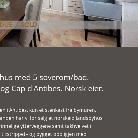
yhus med 5 soverom/bad.
 og Cap d'Antibes. Norsk eier.
n i Antibes, kun et stenkast fra bymuren,
nden har vi for salg et norskeid landsbyhus
rinnelige ytterveggene samt takhvelvet i
alt «strippet» og bygget opp igjen med