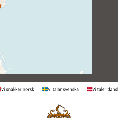
Vi snakker norsk
Vi talar svenska
Vi taler dans