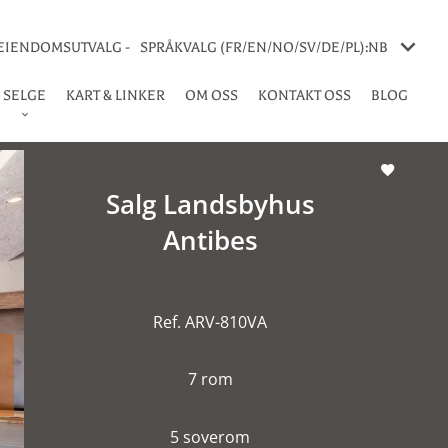
 EIENDOMSUTVALG -
SPRÅKVALG (FR/EN/NO/SV/DE/PL):
NB
SELGE
KART & LINKER
OM OSS
KONTAKT OSS
BLOG
Salg Landsbyhus
Antibes
Ref. ARV-810VA
7 rom
5 soverom