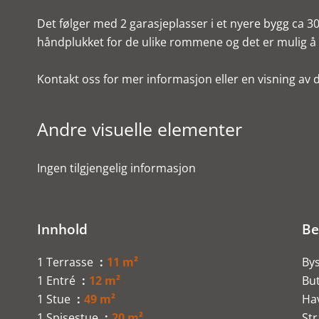
Det følger med 2 garasjeplasser i et nyere bygg ca 3
håndplukket for de ulike rommene og det er mulig å k
Kontakt oss for mer informasjon eller en visning av 
Andre visuelle elementer
Ingen tilgjengelig informasjon
Innhold
Be
1 Terrasse
11 m²
By
1 Entré
12 m²
Bu
1 Stue
49 m²
Ha
1 Spisestue
20 m²
St