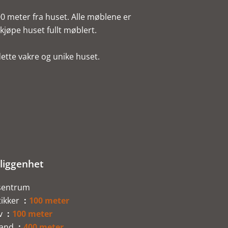
00 meter fra huset. Alle møblene er
jøpe huset fullt møblert.
dette vakre og unike huset.
liggenhet
sentrum
tikker
100 meter
v
100 meter
rand
400 meter