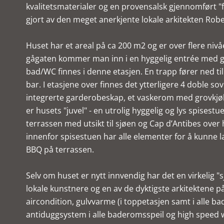
kvalitetsmaterialer og en provensalsk gjennomført "f
gjort av den meget anerkjente lokale arkitekten Robe
Huset har et areal på ca 200 m2 og er over flere niv
gågaten kommer man inn i en hyggelig entrée med g
bad/WC finnes i denne etasjen. En trapp fører ned til
bar. I etasjene over finnes det ytterligere 4 doble 
integrerte garderobeskap, et vaskerom med grovkjøkke
er husets "juvel" - en utrolig hyggelig og lys spisest
terrassen med utsikt til sjøen og Cap d’Antibes over
innenfor spisestuen har alle elementer for å kunne lave
BBQ på terrassen.
Selv om huset er nytt innvendig har det en virkelig "sj
lokale kunstnere og en av de dyktigste arkitektene
aircondition, gulvvarme (i toppetasjen samt i alle ba
antiduggsystem i alle baderomsspeil og high speed wifi