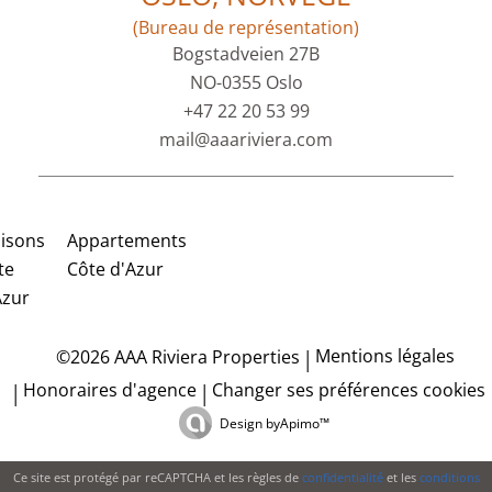
(Bureau de représentation)
Bogstadveien 27B
NO-0355 Oslo
+47 22 20 53 99
mail@aaariviera.com
isons
Appartements
te
Côte d'Azur
Azur
Mentions légales
©2026 AAA Riviera Properties
Honoraires d'agence
Changer ses préférences cookies
Design by
Apimo™
Ce site est protégé par reCAPTCHA et les règles de
confidentialité
et les
conditions