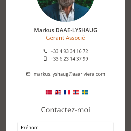
Markus DAAE-LYSHAUG
Gérant Associé
+33 4 93 34 16 72
+33 6 23 14 37 99
markus.lyshaug@aaariviera.com
Contactez-moi