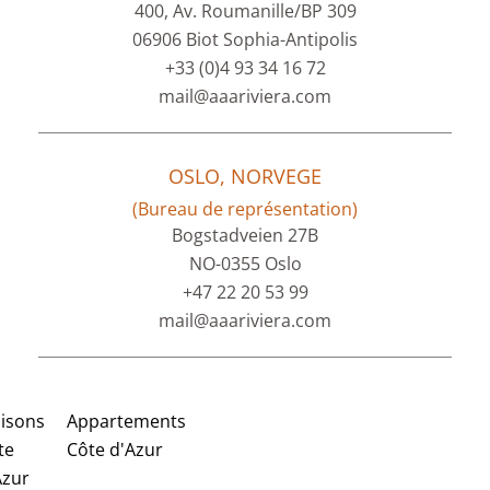
400, Av. Roumanille/BP 309
06906 Biot Sophia-Antipolis
+33 (0)4 93 34 16 72
mail@aaariviera.com
OSLO, NORVEGE
(Bureau de représentation)
Bogstadveien 27B
NO-0355 Oslo
+47 22 20 53 99
mail@aaariviera.com
isons
Appartements
te
Côte d'Azur
Azur