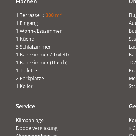
Flächen
U
1 Terrasse
300 m²
Fl
1 Eingang
Au
1 Wohn-/Esszimmer
Bu
1 Küche
St
3 Schlafzimmer
Lä
1 Badezimmer / Toilette
Ba
1 Badezimmer (Dusch)
TG
1 Toilette
Kr
2 Parkplätze
Me
1 Keller
St
Service
Ge
Klimaanlage
Ko
Doppelverglasung
« C