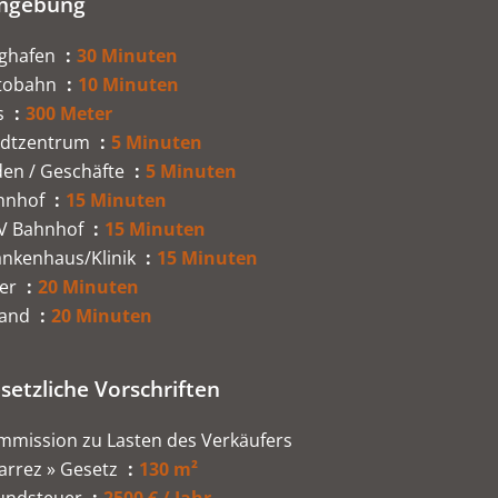
mgebung
ughafen
30 Minuten
tobahn
10 Minuten
s
300 Meter
adtzentrum
5 Minuten
den / Geschäfte
5 Minuten
hnhof
15 Minuten
V Bahnhof
15 Minuten
ankenhaus/Klinik
15 Minuten
er
20 Minuten
rand
20 Minuten
setzliche Vorschriften
mmission zu Lasten des Verkäufers
arrez » Gesetz
130 m²