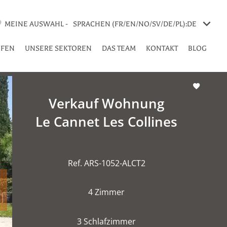
MEINE AUSWAHL -
SPRACHEN (FR/EN/NO/SV/DE/PL):
DE
UFEN
UNSERE SEKTOREN
DAS TEAM
KONTAKT
BLOG
Verkauf Wohnung
Le Cannet Les Collines
Ref. ARS-1052-ALCT2
4 Zimmer
3 Schlafzimmer