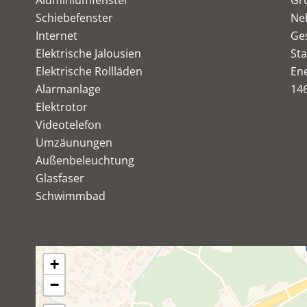
Aluminiumfenster
Gr
Schiebefenster
Ne
Internet
Ges
Elektrische Jalousien
St
Elektrische Rollläden
Ene
Alarmanlage
14
Elektrotor
Videotelefon
Umzäunungen
Außenbeleuchtung
Glasfaser
Schwimmbad
+
−