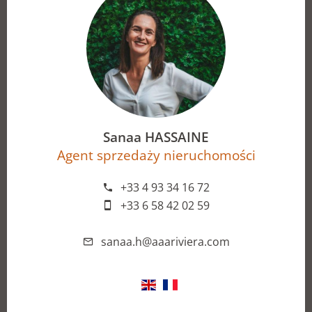
Sanaa HASSAINE
Agent sprzedaży nieruchomości
+33 4 93 34 16 72
+33 6 58 42 02 59
sanaa.h@aaariviera.com