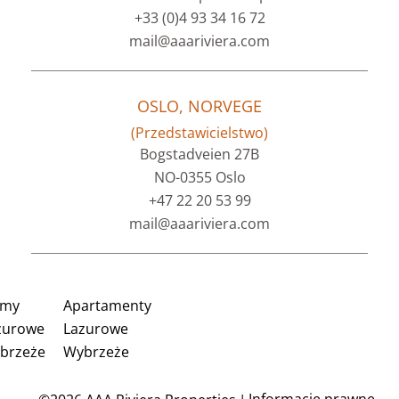
+33 (0)4 93 34 16 72
mail@aaariviera.com
OSLO, NORVEGE
(Przedstawicielstwo)
Bogstadveien 27B
NO-0355 Oslo
+47 22 20 53 99
mail@aaariviera.com
my
Apartamenty
zurowe
Lazurowe
brzeże
Wybrzeże