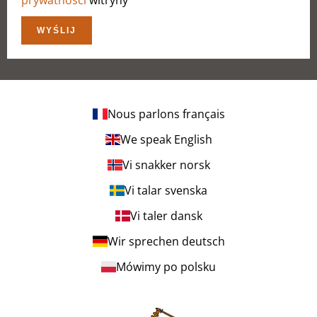
prywatności
witryny
WYŚLIJ
Nous parlons français
We speak English
Vi snakker norsk
Vi talar svenska
Vi taler dansk
Wir sprechen deutsch
Mówimy po polsku