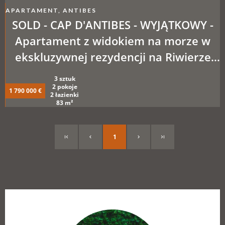
APARTAMENT, ANTIBES
SOLD - CAP D'ANTIBES - WYJĄTKOWY -
Apartament z widokiem na morze w
ekskluzywnej rezydencji na Riwierze
Francuskiej
3 sztuk
2 pokoje
1 790 000 €
2 łazienki
83 m²
1