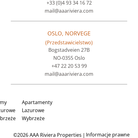
+33 (0)4 93 34 16 72
mail@aaariviera.com
OSLO, NORVEGE
(Przedstawicielstwo)
Bogstadveien 27B
NO-0355 Oslo
+47 22 20 53 99
mail@aaariviera.com
my
Apartamenty
zurowe
Lazurowe
brzeże
Wybrzeże
Informacje prawne
©2026 AAA Riviera Properties