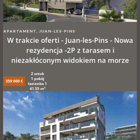
APARTAMENT, JUAN-LES-PINS
W trakcie oferti - Juan-les-Pins - Nowa
rezydencja -2P z tarasem i
niezakłóconym widokiem na morze
2 sztuk
1 pokój
359 000 €
łazienka 1
41.55 m²