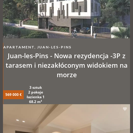
APARTAMENT, JUAN-LES-PINS
Juan-les-Pins - Nowa rezydencja -3P z
tarasem i niezakłóconym widokiem na
morze
3 sztuk
2 pokoje
569 000 €
łazienka 1
68.2 m²