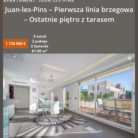
APARTAMENT, JUAN-LES-PINS
Juan-les-Pins – Pierwsza linia brzegowa
– Ostatnie piętro z tarasem
3 sztuk
2 pokoje
1 730 000 €
2 łazienki
81.08 m²