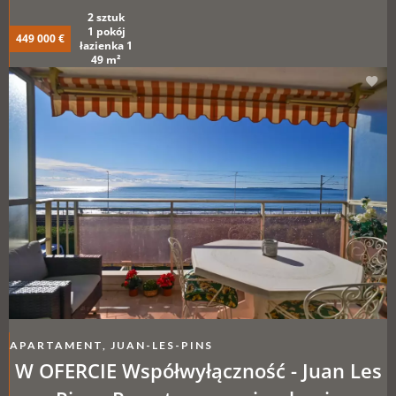
parking
2 sztuk
1 pokój
449 000 €
łazienka 1
49 m²
APARTAMENT, JUAN-LES-PINS
W OFERCIE Współwyłączność - Juan Les