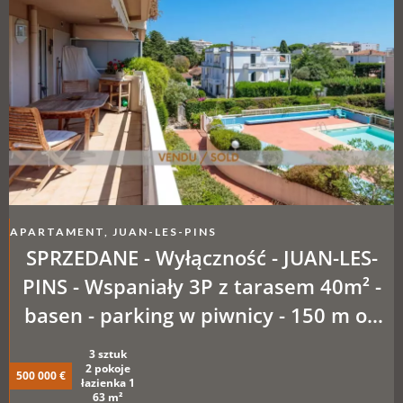
APARTAMENT, JUAN-LES-PINS
SPRZEDANE - Wyłączność - JUAN-LES-
PINS - Wspaniały 3P z tarasem 40m² -
basen - parking w piwnicy - 150 m od
plaż
3 sztuk
2 pokoje
500 000 €
łazienka 1
63 m²