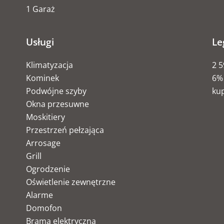
1 Garaż
Usługi
Le
Klimatyzacja
2 5
Kominek
6% 
Podwójne szyby
ku
Okna przesuwne
Moskitiery
Przestrzeń pełzająca
Arrosage
Grill
Ogrodzenie
Oświetlenie zewnętrzne
Alarme
Domofon
Brama elektryczna