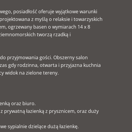
ego, posiadłość oferuje wyjątkowe warunki
projektowana z myślą o relaksie i towarzyskich
em, ogrzewany basen o wymiarach 14 x 8
ziemnomorskich tworzą rzadką i
do przyjmowania gości. Obszerny salon
zas gdy rodzinna, otwarta i przyjazna kuchnia
cy widok na zielone tereny.
enką oraz biuro.
da z prywatną łazienką z prysznicem, oraz duży
we sypialnie dzielące dużą łazienkę.