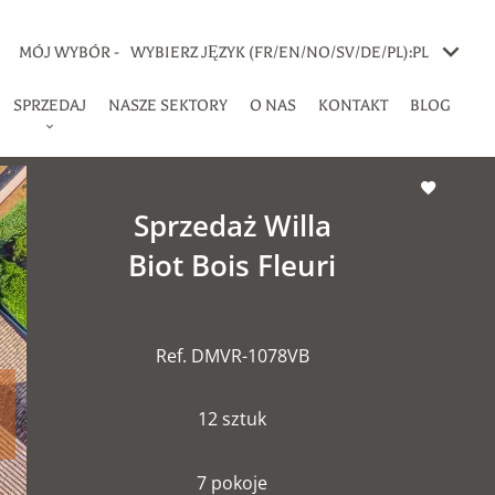
MÓJ WYBÓR -
WYBIERZ JĘZYK (FR/EN/NO/SV/DE/PL):
PL
SPRZEDAJ
NASZE SEKTORY
O NAS
KONTAKT
BLOG
Sprzedaż Willa
Biot Bois Fleuri
Ref. DMVR-1078VB
12 sztuk
7 pokoje