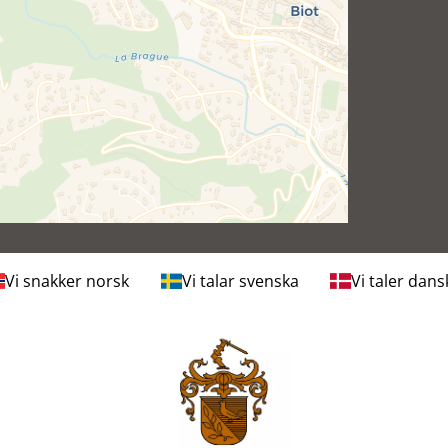
Vi snakker norsk
Vi talar svenska
Vi taler dans