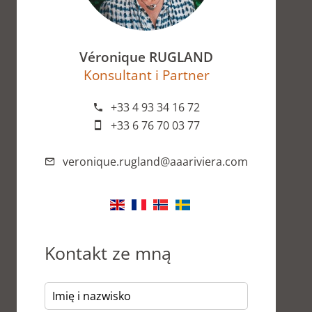
Véronique RUGLAND
Konsultant i Partner
+33 4 93 34 16 72
+33 6 76 70 03 77
veronique.rugland@aaariviera.com
Kontakt ze mną