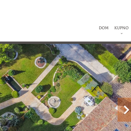
DOM
KUPNO