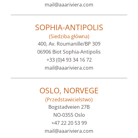
mail@aaariviera.com
SOPHIA-ANTIPOLIS
(Siedziba główna)
400, Av. Roumanille/BP 309
06906 Biot Sophia-Antipolis
+33 (0)4 93 34 16 72
mail@aaariviera.com
OSLO, NORVEGE
(Przedstawicielstwo)
Bogstadveien 27B
NO-0355 Oslo
+47 22 20 53 99
mail@aaariviera.com