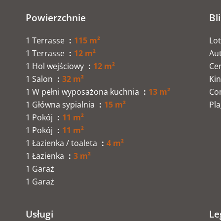
Powierzchnie
Bl
1 Terrasse
115 m²
Lo
1 Terrasse
12 m²
Au
1 Hol wejściowy
12 m²
Ce
1 Salon
32 m²
Ki
1 W pełni wyposażona kuchnia
13 m²
Co
1 Główna sypialnia
15 m²
Pl
1 Pokój
11 m²
1 Pokój
11 m²
1 Łazienka / toaleta
4 m²
1 Łazienka
3 m²
1 Garaż
1 Garaż
Usługi
Le