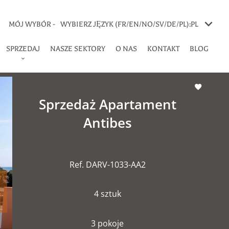
MÓJ WYBÓR -
WYBIERZ JĘZYK (FR/EN/NO/SV/DE/PL):
PL
SPRZEDAJ
NASZE SEKTORY
O NAS
KONTAKT
BLOG
Sprzedaż Apartament
Antibes
Ref. DARV-1033-AA2
4 sztuk
3 pokoje