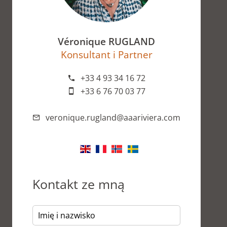
Véronique RUGLAND
Konsultant i Partner
+33 4 93 34 16 72
+33 6 76 70 03 77
veronique.rugland@aaariviera.com
Kontakt ze mną