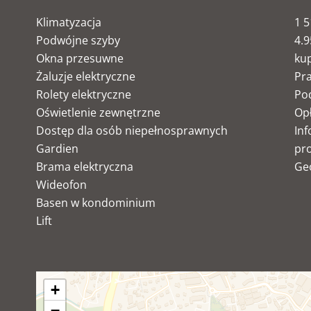
Klimatyzacja
1 5
Podwójne szyby
4.9
Okna przesuwne
ku
Żaluzje elektryczne
Pr
Rolety elektryczne
Po
Oświetlenie zewnętrzne
Op
Dostęp dla osób niepełnosprawnych
Inf
Gardien
pro
Brama elektryczna
Ge
Wideofon
Basen w kondominium
Lift
+
−