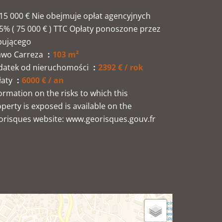
15 000 € Nie obejmuje opłat agencyjnych
5% ( 75 000 € ) TTC Opłaty ponoszone przez
pującego
awo Carreza
103 m²
datek od nieruchomości
2392 € / rok
łaty
6000 € / an
ormation on the risks to which this
perty is exposed is available on the
orisques website: www.georisques.gouv.fr