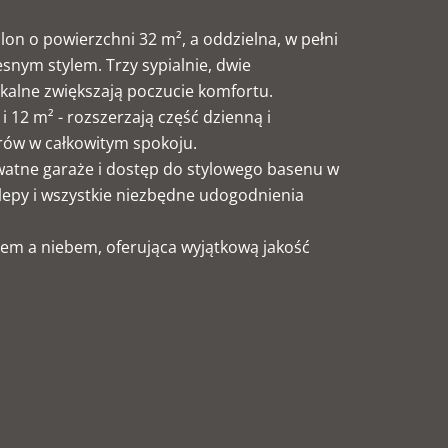
alon o powierzchni 32 m², a oddzielna, w pełni
nym stylem. Trzy sypialnie, dwie
zkalne zwiększają poczucie komfortu.
 12 m² - rozszerzają część dzienną i
orów w całkowitym spokoju.
atne garaże i dostęp do stylowego basenu w
klepy i wszystkie niezbędne udogodnienia
em a niebem, oferująca wyjątkową jakość