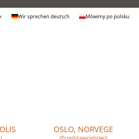
k
Wir sprechen deutsch
Mówimy po polsku
OLIS
OSLO, NORVEGE
)
(Przedstawicielstwo)