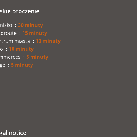
iskie otoczenie
tnisko
30 minuty
toroute
15 minuty
ntrum miasta
10 minuty
no
10 minuty
mmerces
5 minuty
age
5 minuty
gal notice