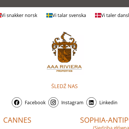
Vi snakker norsk
Vi talar svenska
Vi taler dans
ŚLEDŹ NAS
Facebook
Instagram
Linkedin
CANNES
SOPHIA-ANTIP
(Siedziba główna