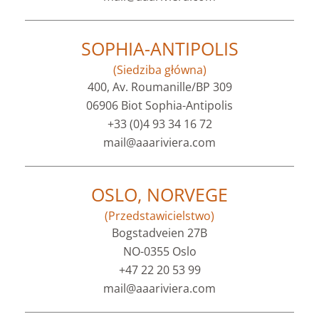
SOPHIA-ANTIPOLIS
(Siedziba główna)
400, Av. Roumanille/BP 309
06906 Biot Sophia-Antipolis
+33 (0)4 93 34 16 72
mail@aaariviera.com
OSLO, NORVEGE
(Przedstawicielstwo)
Bogstadveien 27B
NO-0355 Oslo
+47 22 20 53 99
mail@aaariviera.com