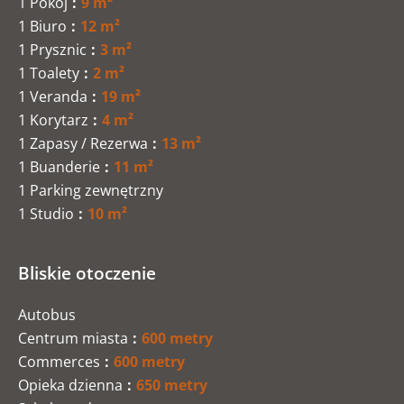
1 Pokój
9 m²
1 Biuro
12 m²
1 Prysznic
3 m²
1 Toalety
2 m²
1 Veranda
19 m²
1 Korytarz
4 m²
1 Zapasy / Rezerwa
13 m²
1 Buanderie
11 m²
1 Parking zewnętrzny
1 Studio
10 m²
Bliskie otoczenie
Autobus
Centrum miasta
600 metry
Commerces
600 metry
Opieka dzienna
650 metry