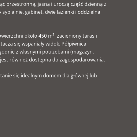
ując przestronną, jasną i uroczą część dzienną z
ypialnie, gabinet, dwie łazienki i oddzielna
owierzchni około 450 m², zacieniony taras i
tacza się wspaniały widok. Półpiwnica
godnie z własnymi potrzebami (magazyn,
u jest również dostępna do zagospodarowania.
tanie się idealnym domem dla głównej lub