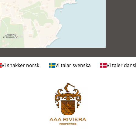
Vi snakker norsk
Vi talar svenska
Vi taler dans