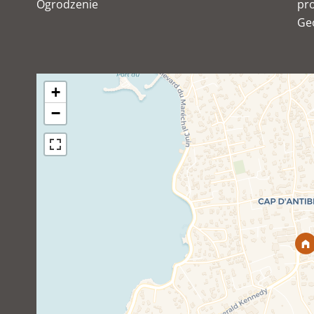
Ogrodzenie
pro
Ge
+
−