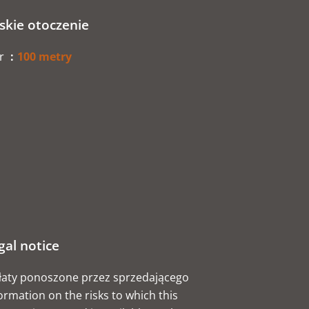
iskie otoczenie
r
100 metry
gal notice
łaty ponoszone przez sprzedającego
ormation on the risks to which this