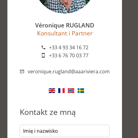
Véronique RUGLAND
Konsultant i Partner
+33 4 93 34 16 72
+33 6 76 70 03 77
veronique.rugland@aaariviera.com
Kontakt ze mną