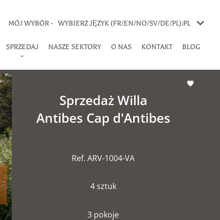
MÓJ WYBÓR -
WYBIERZ JĘZYK (FR/EN/NO/SV/DE/PL):
PL
SPRZEDAJ
NASZE SEKTORY
O NAS
KONTAKT
BLOG
Sprzedaż Willa
Antibes Cap d'Antibes
Ref. ARV-1004-VA
4 sztuk
3 pokoje