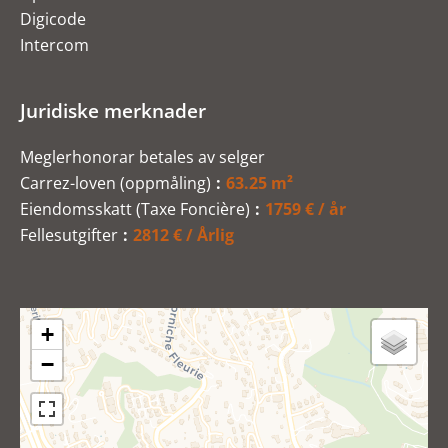
Digicode
Intercom
Juridiske merknader
Meglerhonorar betales av selger
Carrez-loven (oppmåling)
63.25 m²
Eiendomsskatt (Taxe Foncière)
1759 € / år
Fellesutgifter
2812 € / Årlig
+
−