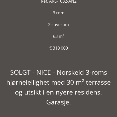
Ref. ARL-1032-AN2
3 rom
2 soverom
63 m²
€ 310 000
SOLGT - NICE - Norskeid 3-roms
hjørneleilighet med 30 m² terrasse
og utsikt i en nyere residens.
Garasje.