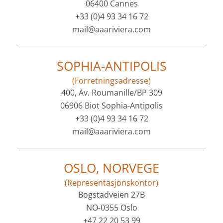
06400 Cannes
+33 (0)4 93 34 16 72
mail@aaariviera.com
SOPHIA-ANTIPOLIS
(Forretningsadresse)
400, Av. Roumanille/BP 309
06906 Biot Sophia-Antipolis
+33 (0)4 93 34 16 72
mail@aaariviera.com
OSLO, NORVEGE
(Representasjonskontor)
Bogstadveien 27B
NO-0355 Oslo
+47 22 20 53 99