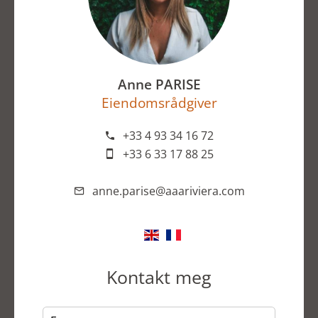
Anne PARISE
Eiendomsrådgiver
+33 4 93 34 16 72
+33 6 33 17 88 25
anne.parise@aaariviera.com
Kontakt meg