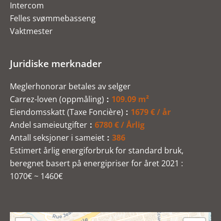
Intercom
Felles svømmebasseng
Vaktmester
Juridiske merknader
Meglerhonorar betales av selger
Carrez-loven (oppmåling)
109.09 m²
Eiendomsskatt (Taxe Foncière)
1679 € / år
Andel sameieutgifter
6780 € / Årlig
Antall seksjoner i sameiet
386
Estimert årlig energiforbruk for standard bruk,
beregnet basert på energipriser for året 2021 :
1070€ ~ 1460€