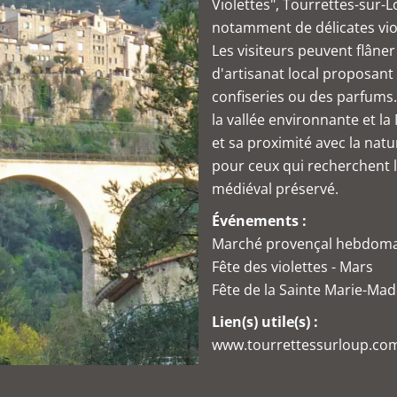
Violettes", Tourrettes-sur-
notamment de délicates viol
Les visiteurs peuvent flâner
d'artisanat local proposant
confiseries ou des parfums.
la vallée environnante et l
et sa proximité avec la nat
pour ceux qui recherchent l
médiéval préservé.
Événements :
Marché provençal hebdomad
Fête des violettes - Mars
Fête de la Sainte Marie-Madel
Lien(s) utile(s) :
www.tourrettessurloup.co