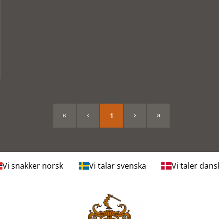
1
Vi snakker norsk
Vi talar svenska
Vi taler dans