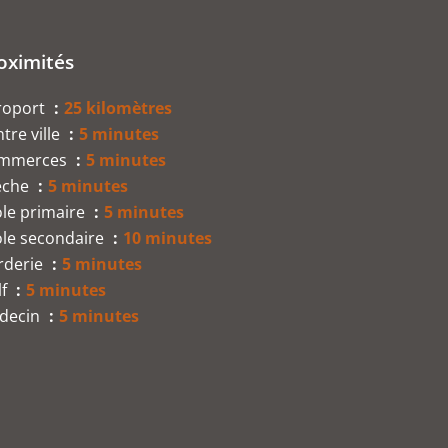
oximités
roport
25 kilomètres
tre ville
5 minutes
mmerces
5 minutes
èche
5 minutes
ole primaire
5 minutes
ole secondaire
10 minutes
rderie
5 minutes
lf
5 minutes
decin
5 minutes