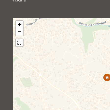
Piscine
+
−