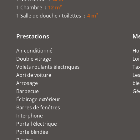
1 Chambre
12 m²
1 Salle de douche / toilettes
4 m²
Prestations
Me
Air conditionné
Hon
Double vitrage
Loi
Volets roulants électriques
Ta
Abri de voiture
Les
Arrosage
bie
Barbecue
Géo
Éclairage extérieur
Barres de fenêtres
Interphone
Portail électrique
Porte blindée