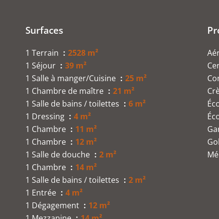
Surfaces
Pr
1 Terrain
2528 m²
Aé
1 Séjour
39 m²
Cen
1 Salle à manger/Cuisine
25 m²
Co
1 Chambre de maître
21 m²
Cr
1 Salle de bains / toilettes
6 m²
Éc
1 Dressing
4 m²
Éc
1 Chambre
11 m²
Ga
1 Chambre
12 m²
Go
1 Salle de douche
2 m²
Mé
1 Chambre
14 m²
1 Salle de bains / toilettes
2 m²
1 Entrée
4 m²
1 Dégagement
12 m²
1 Mezzanine
14 m²