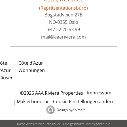
(Repräsentationsbüro)
Bogstadveien 27B
NO-0355 Oslo
+47 22 20 53 99
mail@aaariviera.com
ôte
Côte d’Azur
’Azur
Wohnungen
äuser
Impressum
©2026 AAA Riviera Properties
Maklerhonorar
Cookie-Einstellungen ändern
Design by
Apimo™
Diese Website ist durch reCAPTCHA geschützt und es gelten die