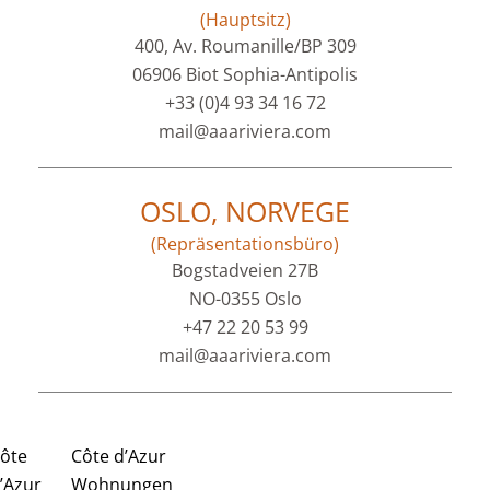
(Hauptsitz)
400, Av. Roumanille/BP 309
06906 Biot Sophia-Antipolis
+33 (0)4 93 34 16 72
mail@aaariviera.com
OSLO, NORVEGE
(Repräsentationsbüro)
Bogstadveien 27B
NO-0355 Oslo
+47 22 20 53 99
mail@aaariviera.com
ôte
Côte d’Azur
’Azur
Wohnungen