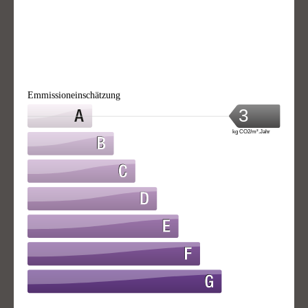
Emmissioneinschätzung
3
kg CO2/m².Jahr