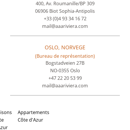
400, Av. Roumanille/BP 309
06906 Biot Sophia-Antipolis
+33 (0)4 93 34 16 72
mail@aaariviera.com
OSLO, NORVEGE
(Bureau de représentation)
Bogstadveien 27B
NO-0355 Oslo
+47 22 20 53 99
mail@aaariviera.com
isons
Appartements
te
Côte d'Azur
Azur