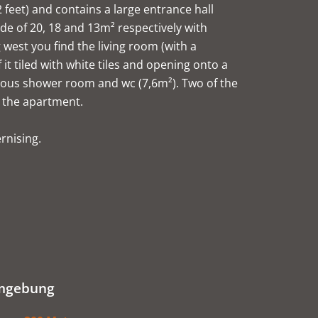
 feet) and contains a large entrance hall
de of 20, 18 and 13m² respectively with
west you find the living room (with a
 it tiled with white tiles and opening onto a
cious shower room and wc (7,6m²). Two of the
h the apartment.
rnising.
mgebung