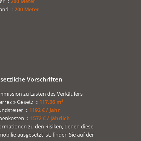
er
200 Meter
rand
200 Meter
setzliche Vorschriften
mmission zu Lasten des Verkäufers
arrez » Gesetz
117.66 m²
undsteuer
1192 € / Jahr
benkosten
1572 € / jährlich
ormationen zu den Risiken, denen diese
obilie ausgesetzt ist, finden Sie auf der