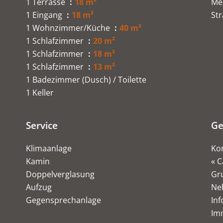
1 Terrasse
18 m²
Me
1 Eingang
18 m²
St
1 Wohnzimmer/Küche
40 m²
1 Schlafzimmer
20 m²
1 Schlafzimmer
18 m²
1 Schlafzimmer
13 m²
1 Badezimmer (Dusch) / Toilette
1 Keller
Service
Ge
Klimaanlage
Ko
Kamin
« C
Doppelverglasung
Gr
Aufzug
Ne
Gegensprechanlage
Inf
Imm