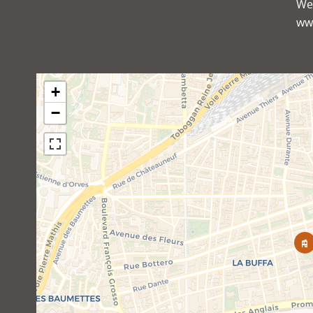
We
ww
+
−