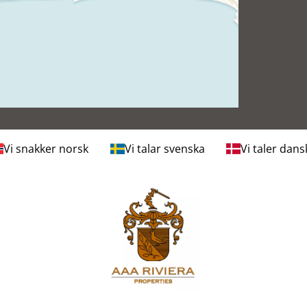
Vi snakker norsk
Vi talar svenska
Vi taler dans