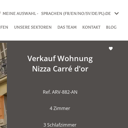
MEINE AUSWAHL -
SPRACHEN (FR/EN/NO/SV/DE/PL):
DE
UFEN
UNSERE SEKTOREN
DAS TEAM
KONTAKT
BLOG
Verkauf Wohnung
Nizza Carré d'or
Ref. ARV-882-AN
4 Zimmer
3 Schlafzimmer