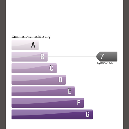
Emmissioneinschätzung
7
kg CO2/m².Jahr