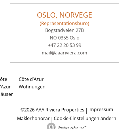
OSLO, NORVEGE
(Repräsentationsbüro)
Bogstadveien 27B
NO-0355 Oslo
+47 22 20 53 99
mail@aaariviera.com
ôte
Côte d’Azur
’Azur
Wohnungen
äuser
Impressum
©2026 AAA Riviera Properties
Maklerhonorar
Cookie-Einstellungen ändern
Design by
Apimo™