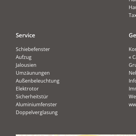
Ha
Tax
Service
Ge
Schiebefenster
Ko
Aufzug
« C
Jalousien
Gr
Umzäunungen
Ne
Außenbeleuchtung
Inf
Elektrotor
Imm
Sicherheitstür
We
Aluminiumfenster
ww
Doppelverglasung