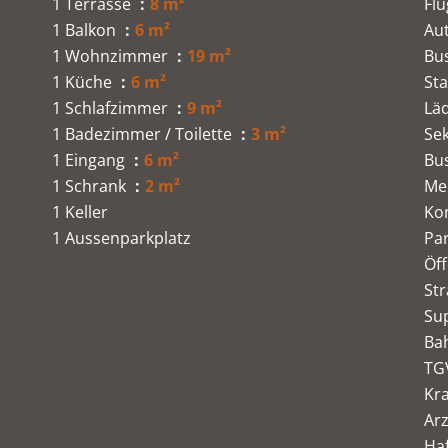
1 Terrasse
8 m²
Fl
1 Balkon
6 m²
Au
1 Wohnzimmer
19 m²
Bu
1 Küche
6 m²
St
1 Schlafzimmer
9 m²
Läd
1 Badezimmer / Toilette
3 m²
Se
1 Eingang
6 m²
Bu
1 Schrank
2 m²
Me
1 Keller
Ko
1 Aussenparkplatz
Pa
Öff
St
Su
Ba
TG
Kr
Arz
Ha