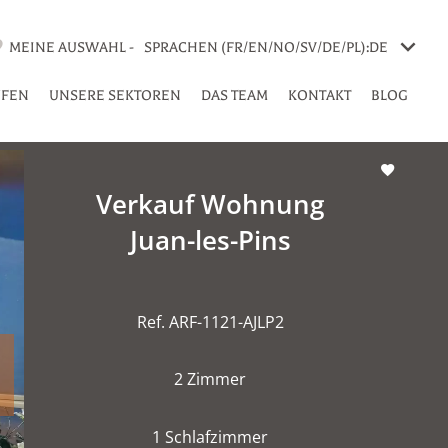
MEINE AUSWAHL -
SPRACHEN (FR/EN/NO/SV/DE/PL):
DE
UFEN
UNSERE SEKTOREN
DAS TEAM
KONTAKT
BLOG
Verkauf Wohnung
Juan-les-Pins
Ref. ARF-1121-AJLP2
2 Zimmer
1 Schlafzimmer