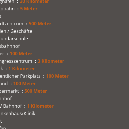
ughafen
30 Kilometer
tobahn
5 Meter
s
adtzentrum
500 Meter
en / Geschäfte
kundarschule
sbahnhof
er
100 Meter
ngresszentrum
3 Kilometer
rk
1 Kilometer
entlicher Parkplatz
100 Meter
rand
100 Meter
permarkt
500 Meter
hnhof
V Bahnhof
1 Kilometer
ankenhaus/Klinik
t
fen