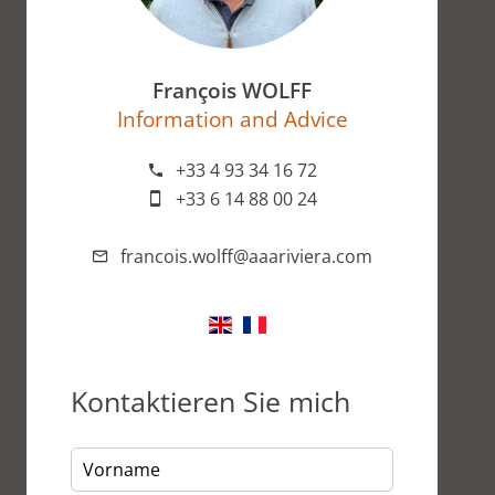
François WOLFF
Information and Advice
+33 4 93 34 16 72
+33 6 14 88 00 24
francois.wolff@aaariviera.com
Kontaktieren Sie mich